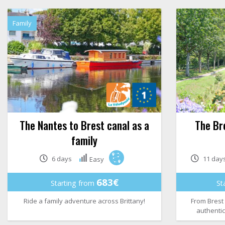
Family
The Nantes to Brest canal as a
The Bre
family
6 days
11 day
Easy
683€
Starting from
St
Ride a family adventure across Brittany!
From Brest 
authentic