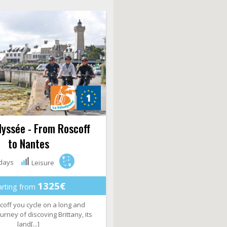
dyssée - From Roscoff
to Nantes
days
Leisure
1325€
arting from
off you cycle on a long and
urney of discoving Brittany, its
land[...]