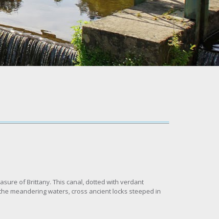
sure of Brittany. This canal, dotted with verdant
w the meandering waters, cross ancient locks steeped in