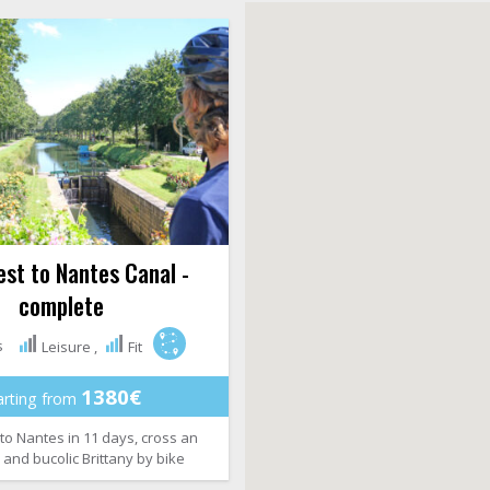
st to Nantes Canal -
complete
s
Leisure ,
Fit
1380€
arting from
to Nantes in 11 days, cross an
 and bucolic Brittany by bike