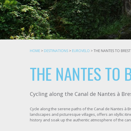
HOME
>
DESTINATIONS
>
EUROVELO
>
THE NANTES TO BRES
THE NANTES TO 
Cycling along the Canal de Nantes à Bre
Cycle along the serene paths of the Canal de Nantes à Bre
landscapes and picturesque villages, offers an idyllic it
history and soak up the authentic atmosphere of the can