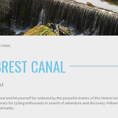
T CANAL
BREST CANAL
st
st and let yourself be seduced by the peaceful charms of this historic trea
inerary for cycling enthusiasts in search of adventure and discovery. Follo
al banks.