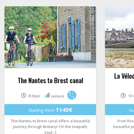
La Vélo
The Nantes to Brest canal
8 days
10 
Leisure
1140€
Starting from
St
The Nantes to Brest canal offers a beautiful
From Rosc
journey through Brittany! On the towpath,
beautiful jo
you[...]