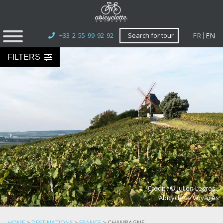
FR
EN
+33 2 55 99 92 92
Search for tour
FILTERS
Crédit : © Julien Legros -
Abicyclette Voyages
HOME
>
DESTINATIONS
>
FRANCE
>
CHAMPAGNE