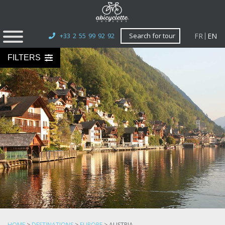
FR
EN
+33 2 55 99 92 92
Search for tour
FILTERS
HOME
>
DESTINATIONS
>
EUROPE
>
AUSTRIA