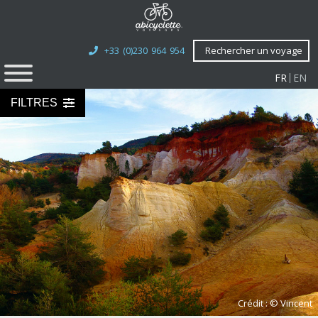
+33 (0)230 964 954
Rechercher un voyage
FR
EN
FILTRES
Crédit : © Vincent