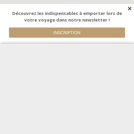
×
Découvrez les indispensables à emporter lors de
votre voyage dans notre newsletter !
INSCRIPTION
Thématiques
Prix maximum
Durée
Tous
1 à 4 jours
5 à 8 jours
9+ jours
Niveau
Facile