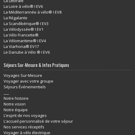
La Littorale
La Loire à vélo® I EV6
La Méditerrannée à vélo® I EV8
La Régalante
La Scandibérique® I EV3
La Vélodyssée® I EV1
La Vélo Francette®
La Vélomaritime® I EV4
La Viarhona® EV17
Le Danube à Vélo ® I EV6
Séjours Sur-Mesure & Infos Pratiques
Voyages Sur-Mesure
Voyager avec votre groupe
Séjours Événementiels
___
Notre histoire
Notre vision
Notre équipe
L’esprit de nos voyages
L’accueil personnalisé de votre séjour
Nos services réceptifs
Voyager à vélo électrique