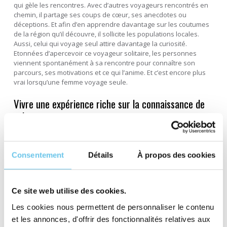
qui gèle les rencontres. Avec d’autres voyageurs rencontrés en
chemin, il partage ses coups de cœur, ses anecdotes ou
déceptions. Et afin d’en apprendre davantage sur les coutumes
de la région qu’il découvre, il sollicite les populations locales.
Aussi, celui qui voyage seul attire davantage la curiosité.
Etonnées d’apercevoir ce voyageur solitaire, les personnes
viennent spontanément à sa rencontre pour connaître son
parcours, ses motivations et ce qui l’anime. Et c’est encore plus
vrai lorsqu’une femme voyage seule.
Vivre une expérience riche sur la connaissance de
soi
La plupart des voyageurs qui ont tenté l’expérience solitaire le
confirme : voyager seul permet de mieux faire connaissance
avec soi-même. Ce
tête-à-tête avec soi
est l’occasion de
Consentement
Détails
À propos des cookies
cerner ce qu’on aime et ses envies profondes, ou au contraire
de mettre des mots sur ce qui nous tracasse et sur ses peurs
enfouies. Voyager en solitaire est une expérience enrichissante
d’introspection personnelle qui offre une occasion unique de
se
Ce site web utilise des cookies.
reconnecter à soi-même
.
Les cookies nous permettent de personnaliser le contenu
Prêt à tenter l’expérience ?
et les annonces, d'offrir des fonctionnalités relatives aux