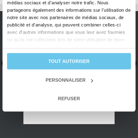
médias sociaux et d'analyser notre trafic. Nous
partageons également des informations sur l'utilisation de
notre site avec nos partenaires de médias sociaux, de
publicité et d'analyse, qui peuvent combiner celles-ci
avec d'autres informations que vous leur avez fournies
Note
ou qu'ils ont collectées lors de votre utilisation de leurs
“La belle région de Vendée”
du
services.
client
Séjour bien organisé nous permettant
:
de découvrir la belle région de Vendée.
5/5
TOUT AUTORISER
Les bagages étaient toujours là à notre
arrivée. Les hôtels étaient très bien.
Nous avons apprécié aussi l’accueil le
PERSONNALISER
lundi avant notre départ. Merci.
- Lire la suite -
Nelly (France)
REFUSER
07/2026