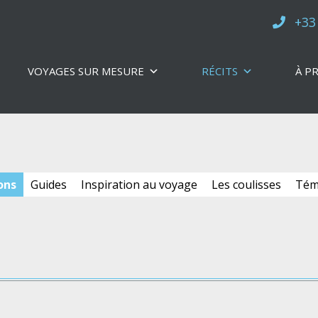
+33
VOYAGES SUR MESURE
RÉCITS
À P
ons
Guides
Inspiration au voyage
Les coulisses
Témo