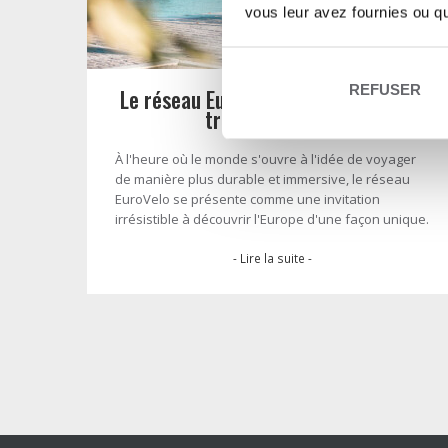
vous leur avez fournies ou qu'
REFUSER
Le réseau EuroVelo, voyagez à vélo à
travers l’Europe
À l'heure où le monde s'ouvre à l'idée de voyager
de manière plus durable et immersive, le réseau
EuroVelo se présente comme une invitation
irrésistible à découvrir l'Europe d'une façon unique.
- Lire la suite -