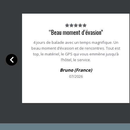
Note
“Beau moment d’évasion”
du
client
4 jours de balade avec un temps magnifique. Un
:
beau moment d’évasion et de rencontres. Tout est
5/5
top, le matériel, le GPS qui vous emmène jusqu’à
l’hôtel, le service.
s
Bruno (France)
07/2026
s