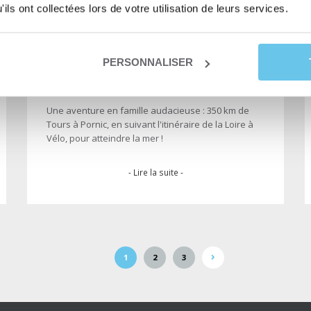
ils ont collectées lors de votre utilisation de leurs services.
PERSONNALISER
Un voyage en famille à vélo : de
Tours à Pornic en longeant la Loire
Une aventure en famille audacieuse : 350 km de
Tours à Pornic, en suivant l'itinéraire de la Loire à
Vélo, pour atteindre la mer !
- Lire la suite -
1
2
3