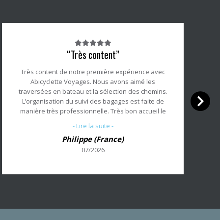
Note
“Très content”
du
client
Très content de notre première expérience avec
:
Abicyclette Voyages. Nous avons aimé les
5/5
traversées en bateau et la sélection des chemins.
L’organisation du suivi des bagages est faite de
manière très professionnelle. Très bon accueil le
premier jour avec des explications claires, ainsi
- Lire la suite -
que les informations échangées par téléphone
Philippe (France)
avant le voyage. Bravo !
07/2026