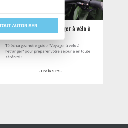
TOUT AUTORISER
Notre guide pour voyager à vélo à
l’étranger
Téléchargez notre guide "Voyager à vélo à
l'étranger" pour préparer votre séjour à en toute
sérénité !
- Lire la suite -