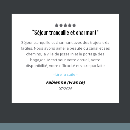
Note
“Séjour tranquille et charmant”
du
client
Séjour tranquille et charmant avec des trajets très
:
faciles. Nous avons aimé la beauté du canal et ses
5/5
chemins, la ville de Josselin et le portage des
bagages. Merci pour votre accueil, votre
disponibilité, votre efficacité et votre parfaite
organisation.
- Lire la suite -
Fabienne (France)
07/2026