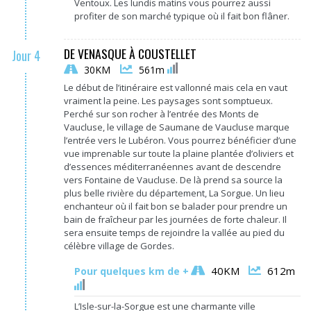
Ventoux. Les lundis matins vous pourrez aussi
profiter de son marché typique où il fait bon flâner.
DE VENASQUE À COUSTELLET
Jour 4
30KM
561m
Le début de l’itinéraire est vallonné mais cela en vaut
vraiment la peine. Les paysages sont somptueux.
Perché sur son rocher à l’entrée des Monts de
Vaucluse, le village de Saumane de Vaucluse marque
l’entrée vers le Lubéron. Vous pourrez bénéficier d’une
vue imprenable sur toute la plaine plantée d’oliviers et
d’essences méditerranéennes avant de descendre
vers Fontaine de Vaucluse. De là prend sa source la
plus belle rivière du département, La Sorgue. Un lieu
enchanteur où il fait bon se balader pour prendre un
bain de fraîcheur par les journées de forte chaleur. Il
sera ensuite temps de rejoindre la vallée au pied du
célèbre village de Gordes.
40KM
612m
Pour quelques km de +
L’Isle-sur-la-Sorgue est une charmante ville