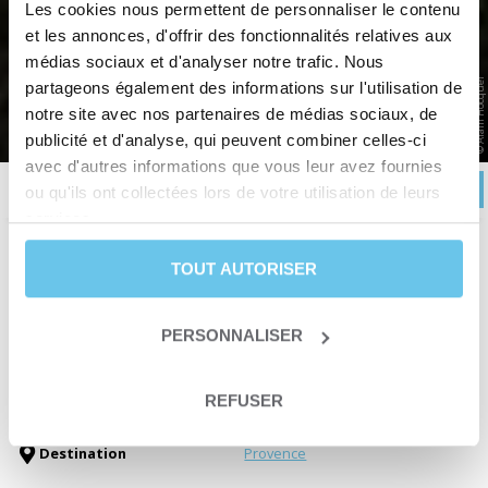
LA PROVENCE ET SES PLUS BEAUX
Les cookies nous permettent de personnaliser le contenu
VILLAGES
et les annonces, d'offrir des fonctionnalités relatives aux
médias sociaux et d'analyser notre trafic. Nous
L'art de vivre et le charme provençal
© Alain Hocquel
partageons également des informations sur l'utilisation de
notre site avec nos partenaires de médias sociaux, de
Accueil
>
Voyages à vélo en France et en Europe
>
France
>
Provence
>
La Provence et ses plus
beaux villages
publicité et d'analyse, qui peuvent combiner celles-ci
avec d'autres informations que vous leur avez fournies
RÉSERVER
Description
Itinéraire
Avis
Infos pratiques
ou qu'ils ont collectées lors de votre utilisation de leurs
services.
TOUT AUTORISER
Durée
9 jours et 8 nuits
Niveau
Loisir
ou
Forme
Date de départ
Du 01 mars au 14 novembre
PERSONNALISER
Type de séjour
Séjour liberté
Type de circuit
Une traversée itinérante
REFUSER
Patrimoine
Thématiques
Vélo électrique
Destination
Provence