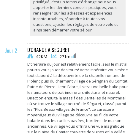
privilégié, c’est un temps d’échange pour vous
apporter les derniers conseils pratiques, vous
renseigner sur les adresses et expériences
incontournables, répondre à toutes vos
questions, ajuster les réglages de votre vélo et
ainsi bien démarrer votre séjour.
D'ORANGE A SEGURET
Jour 2
42KM
271m
L’itinéraire du jour est relativement facile, seul le mistral
pourra vous jouer des tours! Votre itinéraire vous mène
tout d’abord à la découverte de la chapelle romane de
Piolenc puis du charmant village de Sérignan du Comtat.
Patrie de Pierre-Henri Fabre, il sera une belle halte pour
les amateurs de patrimoine architectural et naturel.
Direction ensuite le massif des Dentelles de Montmirail
où se trouve le village perché de Séguret, classé parmi
les “Plus Beaux villages de France”. Le caractère
moyenâgeux du village se découvre au fil de votre
balade dans les ruelles pavées, bordées de maison
anciennes. Ce village vous offrira une vue magnifique
sur la plaine du Comtat couverte de vignes et la Vallée