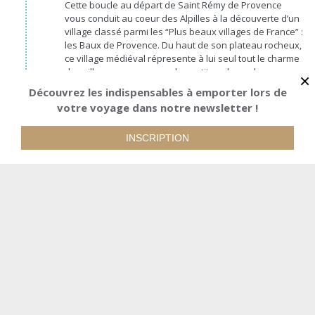
Cette boucle au départ de Saint Rémy de Provence
vous conduit au coeur des Alpilles à la découverte d’un
village classé parmi les “Plus beaux villages de France” :
les Baux de Provence. Du haut de son plateau rocheux,
ce village médiéval répresente à lui seul tout le charme
des villages provençaux : les petites places, les
×
terrasses ombragées, les rues étroites, les boutiques
Découvrez les indispensables à emporter lors de
d’artistes et d’artisans locaux. C’est aussi un endroit
votre voyage dans notre newsletter !
stratégique car il domine toute la vallée et permet une
A partir de
RÉSERVER
vue splendide allant de la Sainte Victoire aux Cévennes.
1210€
INSCRIPTION
Avant de repartir, une autre visite s’impose à la Carrière
des Lumières située à quelques pas de là.
56KM
513m
Pour quelques km de +
Partez à la découverte des Alpilles. Ce petit massif
calcaire est remarquable par la présence de
nombreuses essences de type Méditerranéennes
qui offrent une diversité de couleurs et de paysages
incomparable. Sa faune est tout aussi diversifiée et
remarquable… un véritable ravissement des
amoureux de la nature et de la Provence.