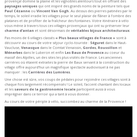
provençal domine la plaine et les vignobles alentours tout en offrant des
paysages uniques
qui ont inspiré des grands noms de la peinture tels que
Paul Cézanne
ou
Vincent Van Gogh.
Au dessus des pierres patinées par le
temps, le soleil irradie les villages pour le seul plaisir de flâner à l’ombre des
platanes et de profiter de la fraîcheur des fontaines. Votre itinéraire à vélo
vous mène à travers tous ces villages provençaux qui ont su préserver leur
charme d’antan
et sont désormais de
véritables bijoux architecturaux
.
Pas moins de 6 villages classés
« Plus beaux villages de France »
sont à
découvrir au cours de votre séjour cyclo-touriste :
Séguret
dans le Haut-
Vaucluse,
Venasque
dans le Comtat Venaissin,
Gordes
,
Roussillon
et
Ménerbes
dans le Luberon et enfin
Les Baux de Provence
au coeur du
massif des Alpilles, un des sites les plus visités de France. Les anciennes
carrières où étaient extraites la pierre de Baux servant à la construction du
village offre aujourd’hui un magnifique spectacle audiovisuel à ne pas
manquer : les
Carrières des Lumières
.
Une chose est sûre, vos coups de pédales pour rejoindre ces villages sont à
chaque fois largement récompensés ! Le soleil, l’accent chantant des locaux
et les
saveurs de la gastronomie locale
participent aussi à vous
imprégner dans ce terroir qui a tant à vous donner.
Au cours de votre périple à vélo, succombez au charme de la Provence !