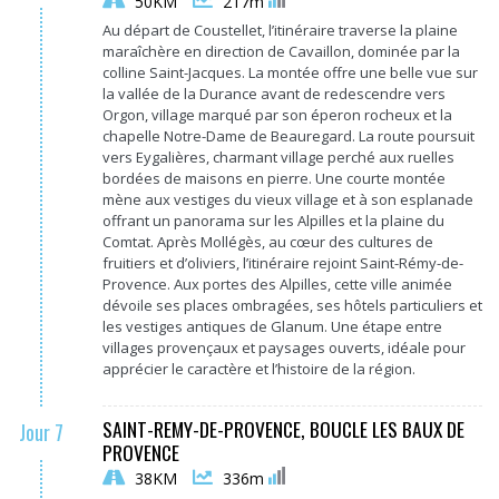
50KM
217m
Au départ de Coustellet, l’itinéraire traverse la plaine
maraîchère en direction de Cavaillon, dominée par la
colline Saint-Jacques. La montée offre une belle vue sur
la vallée de la Durance avant de redescendre vers
Orgon, village marqué par son éperon rocheux et la
chapelle Notre-Dame de Beauregard. La route poursuit
vers Eygalières, charmant village perché aux ruelles
bordées de maisons en pierre. Une courte montée
mène aux vestiges du vieux village et à son esplanade
offrant un panorama sur les Alpilles et la plaine du
Comtat. Après Mollégès, au cœur des cultures de
fruitiers et d’oliviers, l’itinéraire rejoint Saint-Rémy-de-
Provence. Aux portes des Alpilles, cette ville animée
dévoile ses places ombragées, ses hôtels particuliers et
les vestiges antiques de Glanum. Une étape entre
villages provençaux et paysages ouverts, idéale pour
apprécier le caractère et l’histoire de la région.
SAINT-REMY-DE-PROVENCE, BOUCLE LES BAUX DE
Jour 7
PROVENCE
38KM
336m