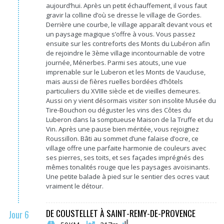
aujourd’hui. Après un petit échauffement, il vous faut
gravir la colline d’où se dresse le village de Gordes.
Derrière une courbe, le village apparaît devant vous et
un paysage magique s’offre à vous. Vous passez
ensuite sur les contreforts des Monts du Lubéron afin
de rejoindre le 3ème village incontournable de votre
journée, Ménerbes. Parmi ses atouts, une vue
imprenable sur le Luberon et les Monts de Vaucluse,
mais aussi de fières ruelles bordées d’hôtels
particuliers du XVIIIe siècle et de vieilles demeures.
Aussi on y vient désormais visiter son insolite Musée du
Tire-Bouchon ou déguster les vins des Côtes du
Luberon dans la somptueuse Maison de la Truffe et du
Vin. Après une pause bien méritée, vous rejoignez
Roussillon. Bâti au sommet d’une falaise d’ocre, ce
village offre une parfaite harmonie de couleurs avec
ses pierres, ses toits, et ses façades imprégnés des
mêmes tonalités rouge que les paysages avoisinants.
Une petite balade à pied sur le sentier des ocres vaut
vraiment le détour.
DE COUSTELLET À SAINT-REMY-DE-PROVENCE
Jour 6