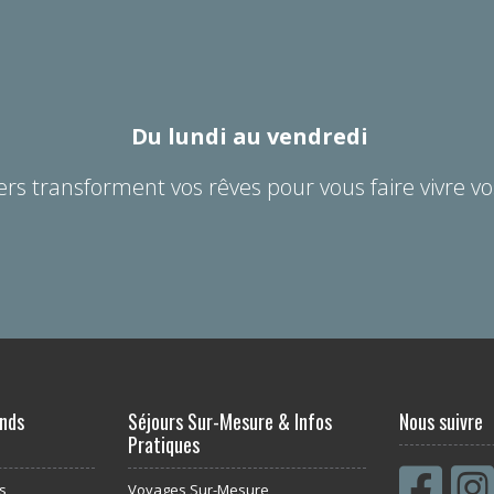
Du lundi au vendredi
ers transforment vos rêves pour vous faire vivre vo
nds
Séjours Sur-Mesure & Infos
Nous suivre
Pratiques
s
Voyages Sur-Mesure