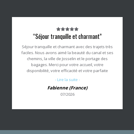
Note
“Séjour tranquille et charmant”
du
client
Séjour tranquille et charmant avec des trajets très
:
faciles. Nous avons aimé la beauté du canal et ses
5/5
chemins, la ville de Josselin et le portage des
bagages. Merci pour votre accueil, votre
disponibilité, votre efficacité et votre parfaite
organisation.
- Lire la suite -
Fabienne (France)
07/2026