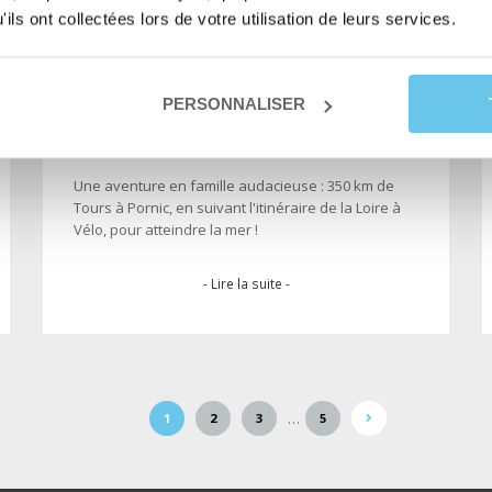
ils ont collectées lors de votre utilisation de leurs services.
PERSONNALISER
Un voyage en famille à vélo : de
Tours à Pornic en longeant la Loire
Une aventure en famille audacieuse : 350 km de
Tours à Pornic, en suivant l'itinéraire de la Loire à
Vélo, pour atteindre la mer !
- Lire la suite -
…
1
2
3
5