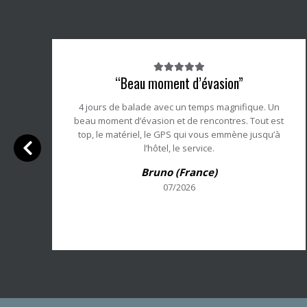
Note
“Beau moment d’évasion”
du
client
4 jours de balade avec un temps magnifique. Un
:
beau moment d’évasion et de rencontres. Tout est
5/5
top, le matériel, le GPS qui vous emmène jusqu’à
l’hôtel, le service.
s
Bruno (France)
07/2026
s