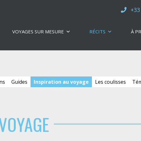
+33
VOYAGES SUR MESURE
RÉCITS
À P
ns
Guides
Inspiration au voyage
Les coulisses
Tém
 VOYAGE