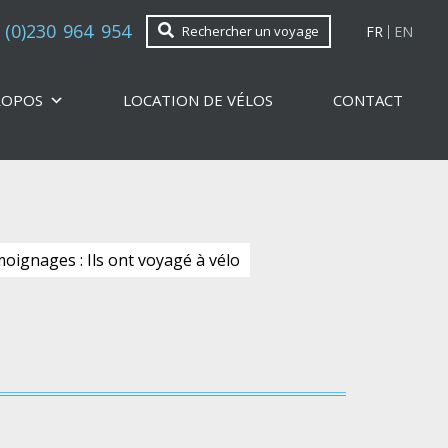
 (0)230 964 954
FR
EN
Rechercher un voyage
ROPOS
LOCATION DE VÉLOS
CONTACT
oignages : Ils ont voyagé à vélo