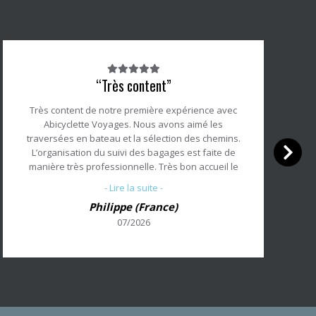
Note
“Très content”
du
client
Très content de notre première expérience avec
:
Abicyclette Voyages. Nous avons aimé les
5/5
traversées en bateau et la sélection des chemins.
L’organisation du suivi des bagages est faite de
manière très professionnelle. Très bon accueil le
premier jour avec des explications claires, ainsi
- Lire la suite -
que les informations échangées par téléphone
Philippe (France)
avant le voyage. Bravo !
07/2026