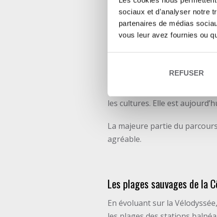
Les cookies nous permettent d
sociaux et d'analyser notre t
partenaires de médias sociaux
Que voir sur la Vélo
vous leur avez fournies ou qu'
Étendue sur trois département
REFUSER
à l’architecture basco-landais
landaise, dont les premières p
les cultures. Elle est aujourd’h
La majeure partie du parcours
agréable.
Les plages sauvages de la C
En évoluant sur la Vélodyssée
les plages des stations balnéa