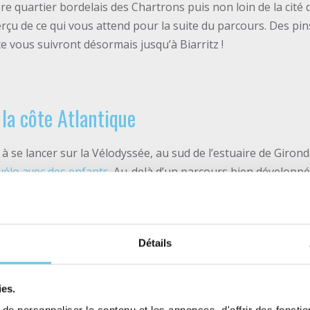
re quartier bordelais des Chartrons puis non loin de la cité d
çu de ce qui vous attend pour la suite du parcours. Des pins
e vous suivront désormais jusqu’à Biarritz !
 la côte Atlantique
 se lancer sur la Vélodyssée, au sud de l’estuaire de Girond
vélo avec des enfants
. Au-delà d’un parcours bien développé 
éances de vélo.
 d’activités nautiques sur les lacs ou dans les stations balné
r enfants, nombreuses aux bords des lacs, font le petit plus f
Détails
rs un très beau
séjour pour les familles, d’Arcachon à Biarri
ies.
intéresse.