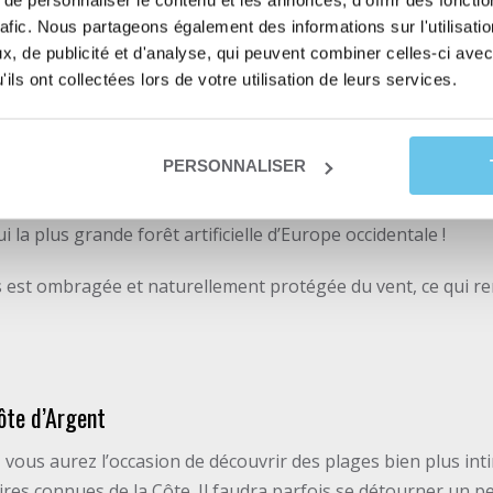
e personnaliser le contenu et les annonces, d'offrir des fonctio
rafic. Nous partageons également des informations sur l'utilisati
, de publicité et d'analyse, qui peuvent combiner celles-ci avec
dyssée entre Bordeaux et Biarritz ?
ils ont collectées lors de votre utilisation de leurs services.
s, cette portion d’itinéraire vous mène des vignobles mond
PERSONNALISER
e du Pays-Basque, en longeant la côte Atlantique. Vous évolu
lantations ont été réalisées pour contrer la progression du 
ui la plus grande forêt artificielle d’Europe occidentale !
 est ombragée et naturellement protégée du vent, ce qui ren
ôte d’Argent
, vous aurez l’occasion de découvrir des plages bien plus in
ires connues de la Côte. Il faudra parfois se détourner un pe