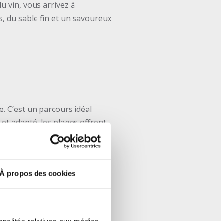
u vin, vous arrivez à
, du sable fin et un savoureux
e. C’est un parcours idéal
et adapté, les plages offrent
aires permettent de varier les
amilial de cette véloroute.
À propos des cookies
tz
, si voyager à vélo avec des