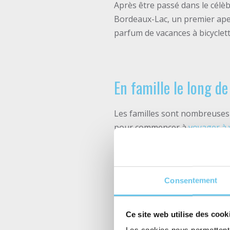
Après être passé dans le célèb
Bordeaux-Lac, un premier aper
parfum de vacances à bicyclett
En famille le long de
Les familles sont nombreuses à
pour commencer à
voyager à 
de belles pauses entre deux s
Sur l’itinéraire, une multitude
plaisirs. Les aires de jeux pou
Consentement
Nous vous proposons d’ailleu
Ce site web utilise des cook
enfants sur ce parcours vous 