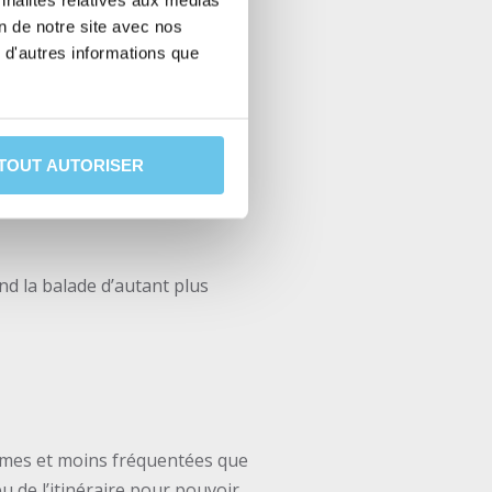
nnalités relatives aux médias
on de notre site avec nos
 d'autres informations que
ialement réputés du bordelais
TOUT AUTORISER
ez au cœur de la forêt
sable vers les habitations et
d la balade d’autant plus
times et moins fréquentées que
u de l’itinéraire pour pouvoir