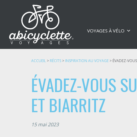
VOYAGES À VÉLO
ACCUEIL
>
RÉCITS
>
INSPIRATION AU VOYAGE
>
ÉVADEZ-VOUS 
ÉVADEZ-VOUS SU
ET BIARRITZ
15 mai 2023