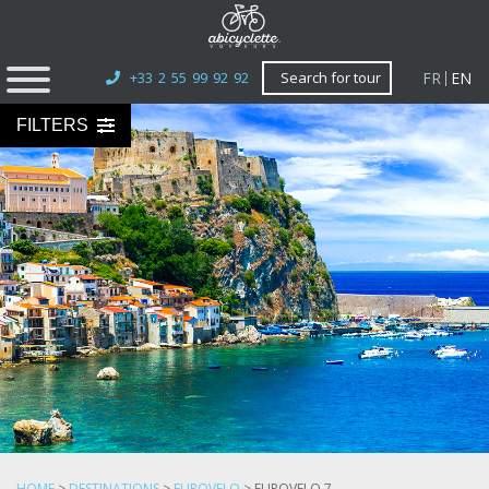
FR
EN
+33 2 55 99 92 92
Search for tour
FILTERS
HOME
>
DESTINATIONS
>
EUROVELO
>
EUROVELO 7