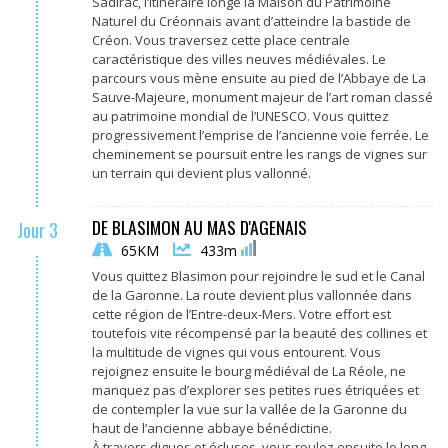
Sadirac, l’itinéraire longe la Maison du Patrimoine
Naturel du Créonnais avant d’atteindre la bastide de
Créon. Vous traversez cette place centrale
caractéristique des villes neuves médiévales. Le
parcours vous mène ensuite au pied de l’Abbaye de La
Sauve-Majeure, monument majeur de l’art roman classé
au patrimoine mondial de l’UNESCO. Vous quittez
progressivement l’emprise de l’ancienne voie ferrée. Le
cheminement se poursuit entre les rangs de vignes sur
un terrain qui devient plus vallonné.
DE BLASIMON AU MAS D'AGENAIS
Jour 3
65KM
433m
Vous quittez Blasimon pour rejoindre le sud et le Canal
de la Garonne.
La route devient plus vallonnée dans
cette région de l’
Entre-deux-Mers
.
Votre effort est
toutefois vite récompensé par la beauté des collines et
la multitude de vignes qui vous entourent.
Vous
rejoignez ensuite le bourg médiéval de La
Réole
, ne
manquez pas d’explorer ses petites rues étriquées et
de contempler la vue sur la vallée de la Garonne du
haut de l’ancienne abbaye bénédictine.
À travers digues et écluses, vous roulez ensuite le long