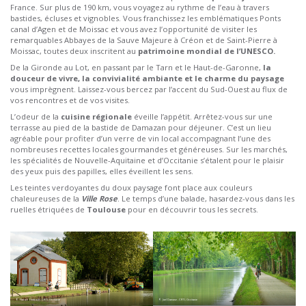
France.
Sur plus de 190 km, vous voyagez au rythme de l’eau à travers
bastides, écluses et vignobles.
Vous franchissez les emblématiques Ponts
canal d’Agen et de
Moissac et vous avez l’opportunité de
visiter les
remarquables Abbayes de la Sauve Majeure à
Créon
et de Saint-Pierre à
Moissac, toutes deux inscritent au
patrimoine mondial de l’UNESCO.
De la Gironde au Lot, en passant par le Tarn et le
Haut-de-Garonne,
la
douceur de vivre, la convivialité ambiante et le charme du paysage
vous imprègnent.
Laissez-vous bercez par l’accent du Sud-Ouest au flux de
vos rencontres et de vos visites.
L’odeur de la
cuisine régionale
éveille l’appétit. Arrêtez-vous sur une
terrasse au pied de la bastide de
Damazan
pour déjeuner. C’est un lieu
agréable pour profiter d’
un verre de vin local accompagnant l’une des
nombreuses recettes locales gourmandes et généreuses.
Sur les marchés,
les spécialités de Nouvelle-Aquitaine et d’Occitanie s’étalent pour le plaisir
des yeux puis des papilles, elles éveillent les sens.
Les teintes verdoyantes du doux paysage font place aux couleurs
chaleureuses de la
Ville Rose
.
Le temps d’une balade, hasardez-vous dans les
ruelles étriquées de
Toulouse
pour en découvrir tous les secrets.
© Patrice Thebault - CRTL Occitanie
© Joel Damase - CRTL Occitanie