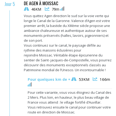
DE AGEN À MOISSAC
Jour 5
46KM
79m
Vous quittez Agen direction le sud sur la voie verte qui
longe le Canal de la Garonne.
Valence d’Agen est votre
premier arrêt, la bastide du
XIIIème
siècle propose une
ambiance chaleureuse et authentique autour de ses
monuments préservés
(halles, lavoirs, pigeonniers)
et
de son port.
Vous continuez sur le canal, le paysage défile au
rythme des maisons éclusières pour
rejoindre
Moissac
.
Véritable étape épicurienne du
sentier de
Saint-
jacques-de-Compostelle
, vous pourrez
découvrir des monuments exceptionnels classés au
Patrimoine mondial de l’Unesco.
Un incontournable !
53KM
166m
Pour quelques km de +
Pour cette variante, vous vous éloignez du Canal des
2 Mers.
Plus loin, en hauteur, le plus beau village de
France vous attend :
le village fortifié d’
Auvillar
.
Vous retrouvez ensuite le canal pour continuer votre
route en direction de
Moissac
.