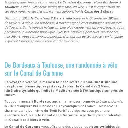
Toulouse, que l’histoire commence.
Le Canal de Garonne
, reliant
Bordeaux à
Toulouse
, a été ouvert deux siècles plus tard, en 1856.
C’est la conjonction de
ces deux voies navigables qui forment aujourd’hui
le Canal des 2 Mers
!
Depuis juin 2015,
le Canal des 2 Mers à vélo
traverse la Gironde sur
200 km
de
Blaye
à La
Réole
, via Bordeaux, à travers vignobles et campagne aux allures
de Toscane.
Sur la voie de halage, un peu plus rapidement qu’une péniche, vous
parcourez un itinéraire bucolique.
Cyclistes, éclusiers, pêcheurs, plaisanciers,
marcheurs, vous rencontrez beaucoup d’amoureux de cet espace « en longueur
» qui ont toujours plaisir à vous conter leur canal.
De Bordeaux à Toulouse, une randonnée à vélo
sur le Canal de Garonne
Ce voyage à vélo vous mène à la découverte du Sud-Ouest sur une
des plus emblématiques pistes cyclables : le Canal des 2 Mers,
itinéraire cyclable qui relie la Méditerranée à l'Atlantique sur près de
800 km.
Tout commence à
Bordeaux
, anciennement surnommée
la belle endormie
,
la ville est aujourd’hui l’une des plus dynamiques de France.
Laissez-vous
charmer par le bon vivre du “Petit Paris” et préparez-vous pour une
aventure à vélo sur le Canal de la Garonne
, la partie la plus occidentale
du
Canal des 2 Mers à vélo
.
Le
Canal de Garonne
vous offre une des plus belles
pistes cyclables
de