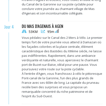
du Canal de la Garonne sur sa piste cyclable pour
conclure votre journée au charmant village de Mas
d’Agenais et son incontournable collégiale.
DU MAS D'AGENAIS À AGEN
Jour 4
53KM
95m
Vous pédalez sur le Canal des 2 Mers à Vélo.
Le premier
temps fort de votre journée vous attend à
Damazan
où
les façades colorées et la place centrale, élément
caractéristique des Bastides du
XIIIème
siècle, ne laisse
pas
indifférentes
.
Rapidement, dans une ambiance
verdoyante et naturelle, vous apercevez le charmant
port de Buzet-sur-Baïse, idéal pour une pause.
Vous
poursuivez votre route sur la piste cyclable.
À l’entrée d’Agen, vous franchissez à vélo le pittoresque
Pont-canal de la Garonne,
l’un des plus grands
de
France avec ses
600m
de long.
La capitale du pruneau
recèle bien des surprises et vous propose un
remarquable concentré du riche patrimoine et de
l’esprit du
Sud-Ouest
.