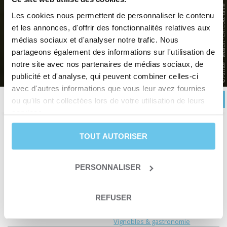
LE CANAL DE GARONNE, DE
© Patrice Thebault - CRTL Occitanie
Les cookies nous permettent de personnaliser le contenu
BORDEAUX À TOULOUSE
et les annonces, d'offrir des fonctionnalités relatives aux
médias sociaux et d'analyser notre trafic. Nous
Un voyage à vélo sur l'itinéraire du Canal des 2 Mers
partageons également des informations sur l'utilisation de
notre site avec nos partenaires de médias sociaux, de
Accueil
>
Voyages à vélo en France et en Europe
>
France
>
Bordelais
>
Le Canal de Garonne, de
Bordeaux à Toulouse
publicité et d'analyse, qui peuvent combiner celles-ci
avec d'autres informations que vous leur avez fournies
RÉSERVER
Description
Itinéraire
Avis
Infos pratiques
ou qu'ils ont collectées lors de votre utilisation de leurs
services.
TOUT AUTORISER
Durée
7 jours et 6 nuits
Niveau
Loisir
ou
Forme
Date de départ
Du 01 avril au 31 octobre
PERSONNALISER
Type de séjour
Séjour liberté
Type de circuit
Une traversée itinérante
REFUSER
Canaux & voies-vertes à vélo
Thématiques
Vélo électrique
Vignobles & gastronomie