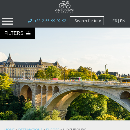
FR
EN
+33 2 55 99 92 92
Search for tour
FILTERS
HOME
>
DESTINATIONS
>
EUROPE
>
LUXEMBOURG