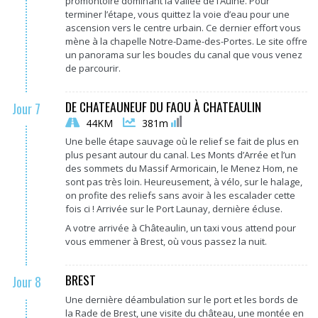
promontoire dominant la vallée de l’Aulne. Pour
terminer l’étape, vous quittez la voie d’eau pour une
ascension vers le centre urbain. Ce dernier effort vous
mène à la chapelle Notre-Dame-des-Portes. Le site offre
un panorama sur les boucles du canal que vous venez
de parcourir.
DE CHATEAUNEUF DU FAOU À CHATEAULIN
Jour 7
44KM
381m
Une belle étape sauvage où le relief se fait de plus en
plus pesant autour du canal. Les Monts d’Arrée et l’un
des sommets du Massif Armoricain, le Menez Hom, ne
sont pas très loin. Heureusement, à vélo, sur le halage,
on profite des reliefs sans avoir à les escalader cette
fois ci ! Arrivée sur le Port Launay, dernière écluse.
A votre arrivée à Châteaulin, un taxi vous attend pour
vous emmener à Brest, où vous passez la nuit.
BREST
Jour 8
Une dernière déambulation sur le port et les bords de
la Rade de Brest, une visite du château, une montée en