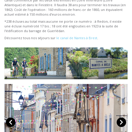
canal commence par les deux extrémités en Loire Inférieure (Loire
Atlantique) et dans le Finistère. Il faudra 38 ans pour terminer les travaux (en
1842). Coût de l’opération : 160 millions de franc-or de 1860, un équivalent
actuel estimé à 150 millions d’euros environ.
*238 écluses au total mais aucune ne porte ce numéro : à Redon, il existe
une écluse numéroté 17 bis ; 18 ont été englouties en 1923 à la suite de
l’édification du barrage de Guerlédan.
Découvrez tous nos séjours sur
le canal de Nantes à Brest
.
© Abicyclette Voyages
© Abicyclette Voyages