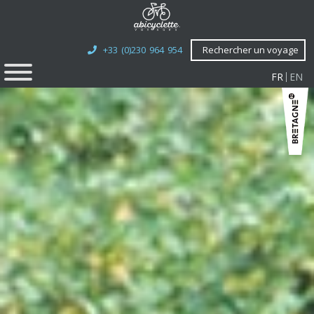
+33 (0)230 964 954
Rechercher un voyage
FR
EN