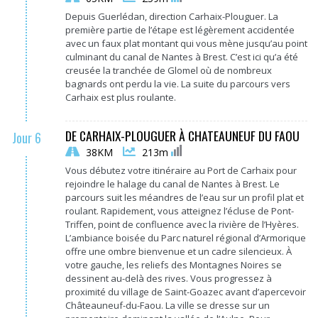
Depuis Guerlédan, direction Carhaix-Plouguer. La
première partie de l’étape est légèrement accidentée
avec un faux plat montant qui vous mène jusqu’au point
culminant du canal de Nantes à Brest. C’est ici qu’a été
creusée la tranchée de Glomel où de nombreux
bagnards ont perdu la vie. La suite du parcours vers
Carhaix est plus roulante.
DE CARHAIX-PLOUGUER À CHATEAUNEUF DU FAOU
Jour 6
38KM
213m
Vous débutez votre itinéraire au Port de Carhaix pour
rejoindre le halage du canal de Nantes à Brest. Le
parcours suit les méandres de l’eau sur un profil plat et
roulant. Rapidement, vous atteignez l’écluse de Pont-
Triffen, point de confluence avec la rivière de l’Hyères.
L’ambiance boisée du Parc naturel régional d’Armorique
offre une ombre bienvenue et un cadre silencieux. À
votre gauche, les reliefs des Montagnes Noires se
dessinent au-delà des rives. Vous progressez à
proximité du village de Saint-Goazec avant d’apercevoir
Châteauneuf-du-Faou. La ville se dresse sur un