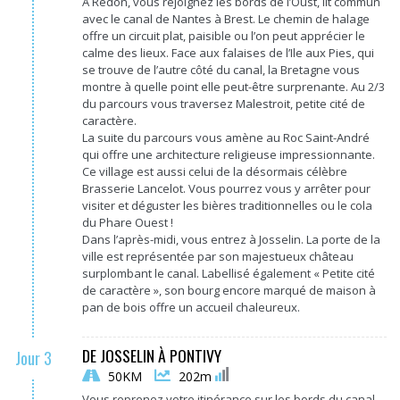
A Redon, vous rejoignez les bords de l’Oust, lit commun
avec le canal de Nantes à Brest. Le chemin de halage
offre un circuit plat, paisible ou l’on peut apprécier le
calme des lieux. Face aux falaises de l’Ile aux Pies, qui
se trouve de l’autre côté du canal, la Bretagne vous
montre à quelle point elle peut-être surprenante. Au 2/3
du parcours vous traversez Malestroit, petite cité de
caractère.
La suite du parcours vous amène au Roc Saint-André
qui offre une architecture religieuse impressionnante.
Ce village est aussi celui de la désormais célèbre
Brasserie Lancelot. Vous pourrez vous y arrêter pour
visiter et déguster les bières traditionnelles ou le cola
du Phare Ouest !
Dans l’après-midi, vous entrez à Josselin. La porte de la
ville est représentée par son majestueux château
surplombant le canal. Labellisé également « Petite cité
de caractère », son bourg encore marqué de maison à
pan de bois offre un accueil chaleureux.
DE JOSSELIN À PONTIVY
Jour 3
50KM
202m
Vous reprenez votre itinérance sur les bords du canal