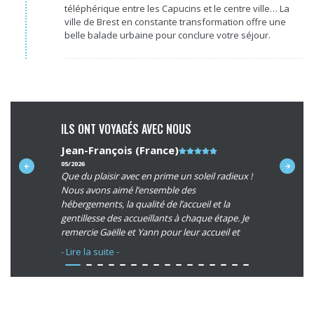
téléphérique entre les Capucins et le centre ville… La
ville de Brest en constante transformation offre une
belle balade urbaine pour conclure votre séjour.
ILS ONT VOYAGÉS AVEC NOUS
Jean-François (France)
Note
Martine 
du
05/2026
05/2026
n pleine
Que du plaisir avec en prime un soleil radieux !
Un magnifi
client
nde qualité
Nous avons aimé l’ensemble des
hébergement
:
sfert des
hébergements, la qualité de l’accueil et la
chaleureux,
5/5
à Mr
gentillesse des accueillants à chaque étape. Je
transports
tivité.
remercie Gaëlle et Yann pour leur accueil et
leur professionnalisme.
- Lire la suite -