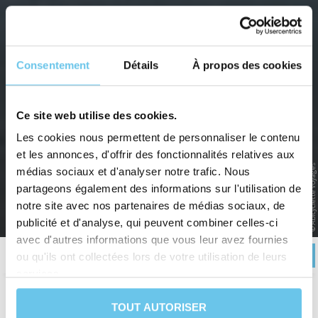
Consentement
Détails
À propos des cookies
Ce site web utilise des cookies.
LE CANAL DE NANTES À BREST -
Les cookies nous permettent de personnaliser le contenu
REDON À CHÂTEAULIN
et les annonces, d'offrir des fonctionnalités relatives aux
© Abicyclette Voyages
médias sociaux et d'analyser notre trafic. Nous
De Redon à Châteaulin à vélo
partageons également des informations sur l'utilisation de
notre site avec nos partenaires de médias sociaux, de
Accueil
>
Voyages à vélo en France et en Europe
>
France
>
Bretagne
>
Le Canal de Nantes à
Brest - Redon à Châteaulin
publicité et d'analyse, qui peuvent combiner celles-ci
avec d'autres informations que vous leur avez fournies
RÉSERVER
Description
Itinéraire
Avis
Infos pratiques
ou qu'ils ont collectées lors de votre utilisation de leurs
services.
TOUT AUTORISER