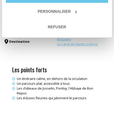
Durée
8 jours et 7 nuits
Niveau
Loisir
Date de départ
Du 31 mars au 30 octobre
PERSONNALISER
Type de séjour
Séjour liberté
Type de circuit
Une traversée itinérante
REFUSER
Canaux & voies-vertes à vélo
Thématiques
Vélo électrique
Bretagne
Destination
Le Canal de Nantes à Brest
Les points forts
Un itinéraire calme, en dehors de la circulation
Un parcours plat, accessible à tous
Les châteaux de Josselin, Pontivy, l'Abbaye de Bon
Repos
Les écluses fleuries qui jalonnent le parcours