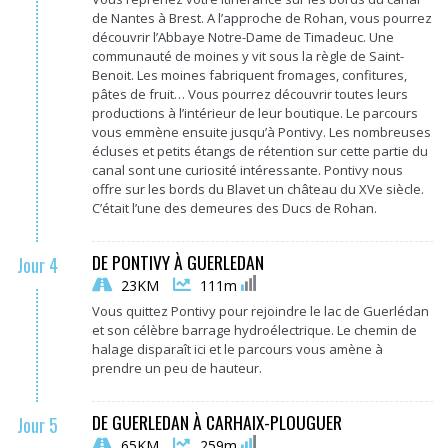
de Nantes à Brest. A l’approche de Rohan, vous pourrez
découvrir l’Abbaye Notre-Dame de Timadeuc. Une
communauté de moines y vit sous la règle de Saint-
Benoit. Les moines fabriquent fromages, confitures,
pâtes de fruit… Vous pourrez découvrir toutes leurs
productions à l’intérieur de leur boutique. Le parcours
vous emmène ensuite jusqu’à Pontivy. Les nombreuses
écluses et petits étangs de rétention sur cette partie du
canal sont une curiosité intéressante. Pontivy nous
offre sur les bords du Blavet un château du XVe siècle.
C’était l’une des demeures des Ducs de Rohan.
DE PONTIVY À GUERLEDAN
Jour 4
23KM
111m
Vous quittez Pontivy pour rejoindre le lac de Guerlédan
et son célèbre barrage hydroélectrique. Le chemin de
halage disparaît ici et le parcours vous amène à
prendre un peu de hauteur.
DE GUERLEDAN À CARHAIX-PLOUGUER
Jour 5
65KM
259m