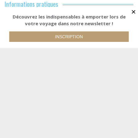
Informations pratiques
×
Hébergements
Découvrez les indispensables à emporter lors de
votre voyage dans notre newsletter !
A partir de
RÉSERVER
Nos services
1140€
INSCRIPTION
Les vélos
Préparer son séjour
Conditions de paiement et d'annulation
1140 €
A partir de
Voir les tarifs détaillés