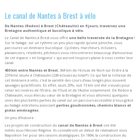
Le canal de Nantes à Brest à vélo
De Nantes (Redon) à Brest (Châteaulin) en 9 jours, traversez une
Bretagne authentique et bucolique à vélo.
Le Canal de Nantes à Brest vous offre
une belle traversée de la Bretagne
!
Sur le halage, sur un rythme un peu plus rapide qu’une péniche, vous
parcourez un itinéraire bucolique. Cyclistes, marcheurs, éclusiers,
plaisanciers, résidents, pêcheurs vous rencontrerez beaucoup d’amoureux
de cet espace « en longueur » qui auront toujours plaisir à vous conter leur
canal.
450 km entre Nantes et Brest
, 364 km de l’écluse de Nort-sur-Erdre à la
237ème située à Châteaulin (238 écluses au total*) .Ce qui fait la richesse de
cet itinéraire à vélo, c’est la variété des cours d’eau longés plus souvent
sauvages qu’artificiels. En effet, seuls 20%, soit 73 km ont été creusés pour
relier les rivières de l’Erdre, de l’Oust et de l’Aulne notamment. De Redon à
Châteaulin, vous êtes au cœur de la Bretagne et vous sillonnez quelques-
unes des plus belles parties du canal sur un parcours accessible à tous grâce
au halage entretenu associant
parties goudronnées, chemins blancs et
pistes aménagées
.
Un peu d’histoire :
Les projets de construction du
canal de Nantes à Brest
ont été
initiés sous l’Ancien Régime. Ils connaîtront un début de réalisation sous
Napoléon 1er pour des raisons stratégiques. En 1804, la construction du