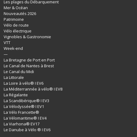
Les plages du Débarquement
Mer & Océan
Nouveautés 2026
Patrimoine
Vélo de route
Vélo électrique
Vignobles & Gastronomie
VTT
Week-end
—
La Bretagne de Port en Port
Le Canal de Nantes à Brest
Le Canal du Midi
La Littorale
La Loire à vélo® I EV6
La Méditerrannée à vélo® I EV8
La Régalante
La Scandibérique® I EV3
La Vélodyssée® I EV1
La Vélo Francette®
La Vélomaritime® I EV4
La Viarhona® EV17
Le Danube à Vélo ® I EV6