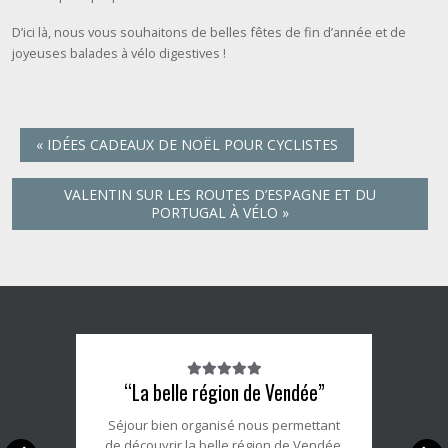
D’ici là, nous vous souhaitons de belles fêtes de fin d’année et de
joyeuses balades à vélo digestives !
«
IDÉES CADEAUX DE NOËL POUR CYCLISTES
VALENTIN SUR LES ROUTES D’ESPAGNE ET DU
PORTUGAL À VÉLO
»
Note
“La belle région de Vendée”
du
client
Séjour bien organisé nous permettant
:
de découvrir la belle région de Vendée.
5/5