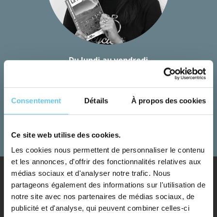
Du lundi au vendredi
Nos conseillers transforment vos rêves pour
vous faire vivre vos aventures !
Consentement
Détails
À propos des cookies
+33 (0)230 964 954
CONTACTEZ-NOUS
Ce site web utilise des cookies.
Les cookies nous permettent de personnaliser le contenu
et les annonces, d'offrir des fonctionnalités relatives aux
médias sociaux et d'analyser notre trafic. Nous
Nos destinations
partageons également des informations sur l'utilisation de
notre site avec nos partenaires de médias sociaux, de
Albanie
publicité et d'analyse, qui peuvent combiner celles-ci
Alpes