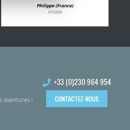
que les informations échangées par téléphone
Philippe (France)
avant le voyage. Bravo !
07/2026
+33 (0)230 964 954
CONTACTEZ-NOUS
s aventures !