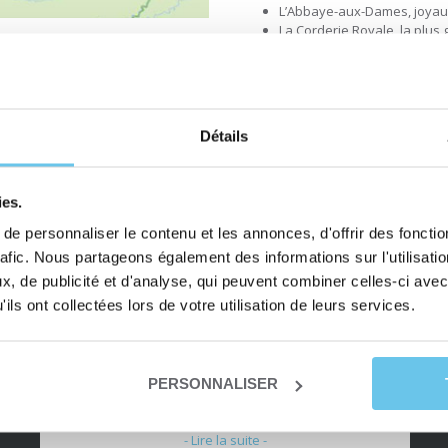
L’Abbaye-aux-Dames, joyaux
La Corderie Royale, la plu
L’Hermione, frégate de la li
Le Parc naturel régional Pé
gord
Détails
ies.
e personnaliser le contenu et les annonces, d'offrir des fonctio
rafic. Nous partageons également des informations sur l'utilisati
Note
, de publicité et d'analyse, qui peuvent combiner celles-ci avec
“Séjour tranquille et charmant”
du
ils ont collectées lors de votre utilisation de leurs services.
client
Séjour tranquille et charmant avec des trajets très
:
faciles. Nous avons aimé la beauté du canal et ses
5/5
chemins, la ville de Josselin et le portage des
PERSONNALISER
bagages. Merci pour votre accueil, votre
disponibilité, votre efficacité et votre parfaite
organisation.
- Lire la suite -