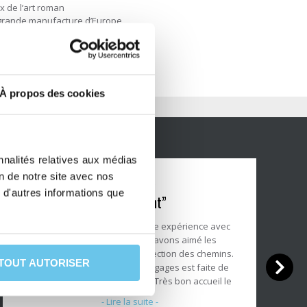
 de l’art roman
s grande manufacture d’Europe
berté
rigord-Limousin
À propos des cookies
nnalités relatives aux médias
on de notre site avec nos
Note
 d'autres informations que
“Très content”
du
client
Très content de notre première expérience avec
:
Abicyclette Voyages. Nous avons aimé les
5/5
traversées en bateau et la sélection des chemins.
TOUT AUTORISER
L’organisation du suivi des bagages est faite de
manière très professionnelle. Très bon accueil le
premier jour avec des explications claires, ainsi
- Lire la suite -