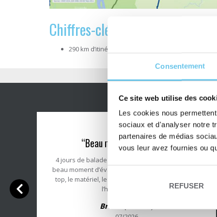
Chiffres-clés de la Flow Vélo®
290 km d’itinéraire vélo reliant l’Atlantique au Péri
Consentement
Ce site web utilise des cook
Les cookies nous permettent d
sociaux et d'analyser notre t
Note
partenaires de médias sociaux
“Beau moment d’évasion”
du
vous leur avez fournies ou qu'
client
4 jours de balade avec un temps magnifique. Un
:
beau moment d’évasion et de rencontres. Tout est
5/5
top, le matériel, le GPS qui vous emmène jusqu’à
REFUSER
l’hôtel, le service.
s
Bruno (France)
07/2026