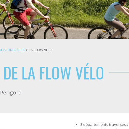
DS ITINERAIRES
>
LA FLOW VÉLO
E DE LA FLOW VÉLO
u Périgord
3 départements traversés :