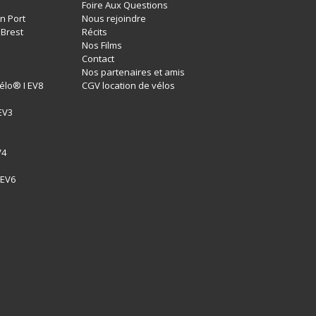
Foire Aux Questions
n Port
Nous rejoindre
 Brest
Récits
Nos Films
Contact
Nos partenaires et amis
élo® I EV8
CGV location de vélos
EV3
1
V4
 EV6