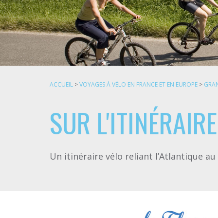
ACCUEIL
>
VOYAGES À VÉLO EN FRANCE ET EN EUROPE
>
GRAN
SUR L'ITINÉRAIR
Un itinéraire vélo reliant l’Atlantique a