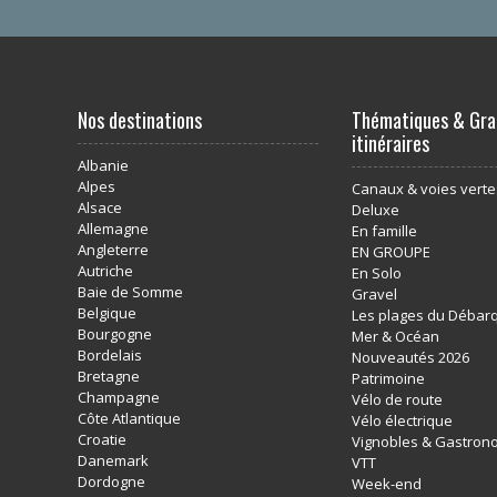
Nos destinations
Thématiques & Gra
itinéraires
Albanie
Alpes
Canaux & voies verte
Alsace
Deluxe
Allemagne
En famille
Angleterre
EN GROUPE
Autriche
En Solo
Baie de Somme
Gravel
Belgique
Les plages du Déba
Bourgogne
Mer & Océan
Bordelais
Nouveautés 2026
Bretagne
Patrimoine
Champagne
Vélo de route
Côte Atlantique
Vélo électrique
Croatie
Vignobles & Gastron
Danemark
VTT
Dordogne
Week-end