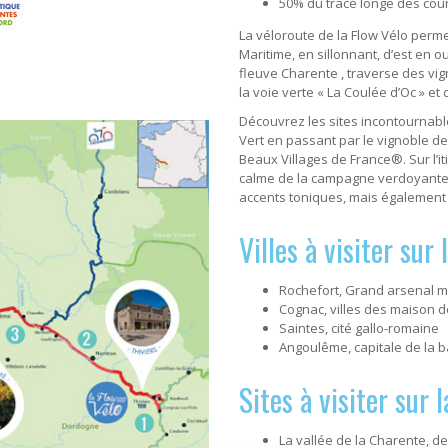
50% du tracé longe des cou
La véloroute de la Flow Vélo permet
Maritime, en sillonnant, d’est en ou
fleuve Charente , traverse des v
la voie verte « La Coulée d’Oc » et
Découvrez les sites incontournable
Vert en passant par le vignoble de 
Beaux Villages de France®. Sur l’i
calme de la campagne verdoyante
accents toniques, mais également d
Villes à visiter su
Rochefort, Grand arsenal ma
Cognac, villes des maison 
Saintes, cité gallo-romaine
Angoulême, capitale de la 
Sites à visiter sur
La vallée de la Charente, 