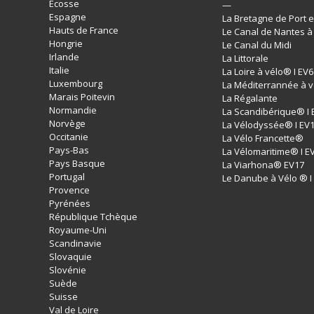
Ecosse
—
Espagne
La Bretagne de Port e
Hauts de France
Le Canal de Nantes à
Hongrie
Le Canal du Midi
Irlande
La Littorale
Italie
La Loire à vélo® I EV6
Luxembourg
La Méditerrannée à v
Marais Poitevin
La Régalante
Normandie
La Scandibérique® I 
Norvège
La Vélodyssée® I EV
Occitanie
La Vélo Francette®
Pays-Bas
La Vélomaritime® I E
Pays Basque
La Viarhona® EV17
Portugal
Le Danube à Vélo ® I
Provence
Pyrénées
République Tchèque
Royaume-Uni
Scandinavie
Slovaquie
Slovénie
Suède
Suisse
Val de Loire