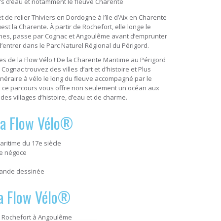
rs d’eau et notamment le fleuve Charente
 de relier Thiviers en Dordogne à l’île d’Aix en Charente-
est la Charente. À partir de Rochefort, elle longe le
ignes, passe par Cognac et Angoulême avant d’emprunter
 d’entrer dans le Parc Naturel Régional du Périgord.
s de la Flow Vélo ! De la Charente Maritime au Périgord
Cognac trouvez des villes d’art et d’histoire et Plus
tinéraire à vélo le long du fleuve accompagné par le
 ce parcours vous offre non seulement un océan aux
es villages d’histoire, d’eau et de charme.
r la Flow Vélo®
ritime du 17e siècle
de négoce
bande dessinée
 la Flow Vélo®
de Rochefort à Angoulême