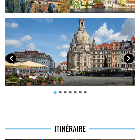
© Mistervlad
© Maxmann
© 
ITINÉRAIRE