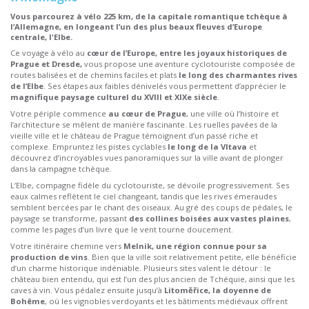
Vous parcourez à vélo 225 km, de la capitale romantique tchèque à
l’Allemagne, en longeant l’un des plus beaux fleuves d’Europe
centrale, l'Elbe.
Ce voyage à vélo au
cœur de l’Europe, entre les joyaux historiques de
Prague et Dresde,
vous propose une aventure cyclotouriste composée de
routes balisées et de chemins faciles et plats
le long des charmantes rives
de l’Elbe
. Ses étapes aux faibles dénivelés vous permettent d’apprécier le
magnifique paysage culturel du XVIII et XIXe siècle
.
Votre périple commence
au cœur de Prague
, une ville où l’histoire et
l’architecture se mêlent de manière fascinante. Les ruelles pavées de la
vieille ville et le château de Prague témoignent d’un passé riche et
complexe. Empruntez les pistes cyclables
le long de la Vltava
et
découvrez d’incroyables vues panoramiques sur la ville avant de plonger
dans la campagne tchèque.
L’Elbe, compagne fidèle du cyclotouriste, se dévoile progressivement. Ses
eaux calmes reflètent le ciel changeant, tandis que les rives émeraudes
semblent bercées par le chant des oiseaux. Au gré des coups de pédales, le
paysage se transforme, passant
des collines boisées aux vastes plaines
,
comme les pages d’un livre que le vent tourne doucement.
Votre itinéraire chemine vers
Melnik, une région connue pour sa
production de vins
. Bien que la ville soit relativement petite, elle bénéficie
d’un charme historique indéniable. Plusieurs sites valent le détour : le
château bien entendu, qui est l’un des plus ancien de Tchéquie, ainsi que les
caves à vin. Vous pédalez ensuite jusqu’à
Litoměřice, la doyenne de
Bohême
, où les vignobles verdoyants et les bâtiments médiévaux offrent