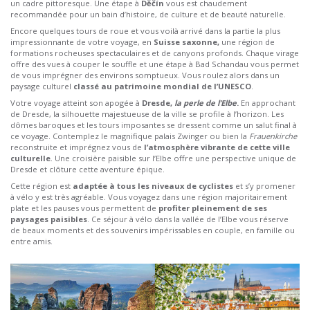
un cadre pittoresque. Une étape à
Děčín
vous est chaudement
recommandée pour un bain d’histoire, de culture et de beauté naturelle.
Encore quelques tours de roue et vous voilà arrivé dans la partie la plus
impressionnante de votre voyage, en
Suisse saxonne,
une région de
formations rocheuses spectaculaires et de canyons profonds. Chaque virage
offre des vues à couper le souffle et une étape à Bad Schandau vous permet
de vous imprégner des environs somptueux. Vous roulez alors dans un
paysage culturel
classé au patrimoine mondial de l’UNESCO
.
Votre voyage atteint son apogée à
Dresde,
la perle de l’Elbe
.
En approchant
de Dresde, la silhouette majestueuse de la ville se profile à l’horizon. Les
dômes baroques et les tours imposantes se dressent comme un salut final à
ce voyage. Contemplez le magnifique palais Zwinger ou bien la
Frauenkirche
reconstruite et imprégnez vous de
l’atmosphère vibrante de cette ville
culturelle
. Une croisière paisible sur l’Elbe offre une perspective unique de
Dresde et clôture cette aventure épique.
Cette région est
adaptée à tous les niveaux de cyclistes
et s’y promener
à vélo y est très agréable. Vous voyagez dans une région majoritairement
plate et les pauses vous permettent de
profiter pleinement de ses
paysages paisibles
. Ce séjour à vélo dans la vallée de l’Elbe vous réserve
de beaux moments et des souvenirs impérissables en couple, en famille ou
entre amis.