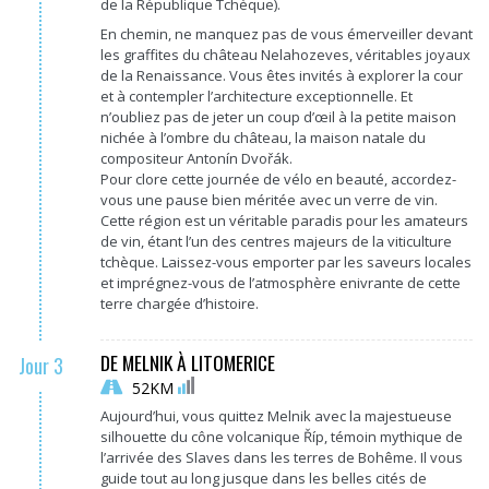
de la République Tchèque).
En chemin, ne manquez pas de vous émerveiller devant
les graffites du château Nelahozeves, véritables joyaux
de la Renaissance. Vous êtes invités à explorer la cour
et à contempler l’architecture exceptionnelle. Et
n’oubliez pas de jeter un coup d’œil à la petite maison
nichée à l’ombre du château, la maison natale du
compositeur Antonín Dvořák.
Pour clore cette journée de vélo en beauté, accordez-
vous une pause bien méritée avec un verre de vin.
Cette région est un véritable paradis pour les amateurs
de vin, étant l’un des centres majeurs de la viticulture
tchèque. Laissez-vous emporter par les saveurs locales
et imprégnez-vous de l’atmosphère enivrante de cette
terre chargée d’histoire.
DE MELNIK À LITOMERICE
Jour 3
52KM
Aujourd’hui, vous quittez Melnik avec la majestueuse
silhouette du cône volcanique Říp, témoin mythique de
l’arrivée des Slaves dans les terres de Bohême. Il vous
guide tout au long jusque dans les belles cités de