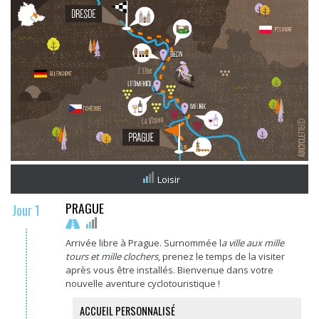
Loisir
PRAGUE
Jour 1
Arrivée libre à Prague. Surnommée l
a ville aux mille
tours et mille clochers
, prenez le temps de la visiter
après vous être installés. Bienvenue dans votre
nouvelle aventure cyclotouristique !
ACCUEIL PERSONNALISÉ