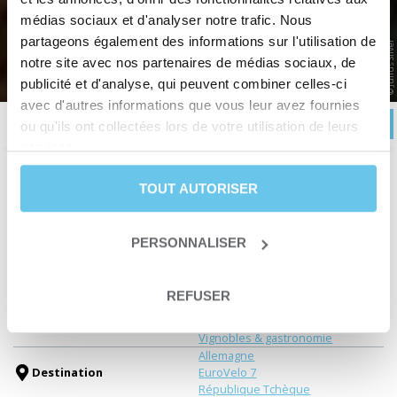
LA VALLÉE DE L'ELBE
médias sociaux et d'analyser notre trafic. Nous
Randonnée à vélo de Prague à Dresde
partageons également des informations sur l'utilisation de
© Julius Silver
notre site avec nos partenaires de médias sociaux, de
Accueil
>
Voyages à vélo en France et en Europe
>
EUROPE
>
République Tchèque
>
La Vallée
de l'Elbe
publicité et d'analyse, qui peuvent combiner celles-ci
avec d'autres informations que vous leur avez fournies
RÉSERVER
Description
Itinéraire
Avis
Infos pratiques
ou qu'ils ont collectées lors de votre utilisation de leurs
services.
TOUT AUTORISER
Durée
7 jours et 6 nuits
Niveau
Loisir
Date de départ
Du 25 avril au 20 octobre
PERSONNALISER
Type de séjour
Séjour liberté
Type de circuit
Une traversée itinérante
REFUSER
Canaux & voies-vertes à vélo
Thématiques
Patrimoine
Vignobles & gastronomie
Allemagne
Destination
EuroVelo 7
République Tchèque