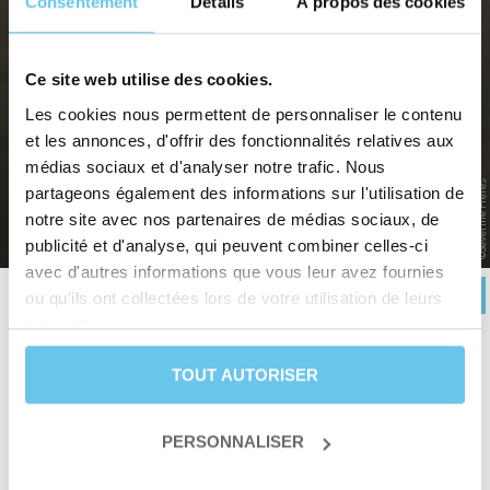
Consentement
Détails
À propos des cookies
Ce site web utilise des cookies.
DE SAINT-MALO AUX PLAGES DU
Les cookies nous permettent de personnaliser le contenu
DÉBARQUEMENT
et les annonces, d'offrir des fonctionnalités relatives aux
médias sociaux et d'analyser notre trafic. Nous
De la Bretagne à la Normandie à vélo
©Severine Freres
partageons également des informations sur l'utilisation de
notre site avec nos partenaires de médias sociaux, de
Accueil
>
Voyages à vélo en France et en Europe
>
France
>
Bretagne
>
De Saint-Malo aux
plages du débarquement
publicité et d'analyse, qui peuvent combiner celles-ci
avec d'autres informations que vous leur avez fournies
RÉSERVER
Description
Itinéraire
Avis
Infos pratiques
ou qu'ils ont collectées lors de votre utilisation de leurs
services.
TOUT AUTORISER
Durée
7 jours et 6 nuits
Niveau
Forme
Date de départ
Du 01 avril au 31 octobre
PERSONNALISER
Type de séjour
Séjour liberté