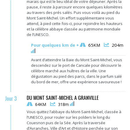
marais qui est le lieu idéal de votre déjeuner. Après la
pause, il reste à parcourir encore quelques kilomètres
au travers des prés salés. Puis vous voilà au pied du
Mont Saint-Michel. Un effort supplémentaire vous
attend, à pied cette fois-ci, pour rejoindre les hauteurs
et la célèbre abbaye classée au patrimoine mondiale
de l’UNESCO.
65KM
204m
Pour quelques km de +
Avant d’atteindre la Baie du Mont Saint-Michel, vous
descendez sur le port de Cancale pour découvrir le
célèbre marché aux huîtres de la ville. Une
dégustation au pied des parcs, dans le parfum salé
du bord de mer, offre une expérience savoureuse !
DU MONT SAINT-MICHEL A GRANVILLE
Jour 3
64KM
318m
Vous quittez l’abbaye du Mont-Saint-Michel, classée à
l’UNESCO, pour rouler sur les polders le long du
Couesnon puis de la Sée
.
Après la traversée
d’Avranches, Ville d’Art et d’Histoire perchée sur son