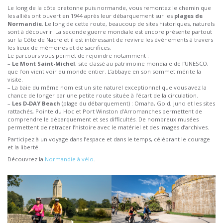
Le long de la côte bretonne puis normande, vous remontez le chemin que
les alliés ont ouvert en 1944 après leur débarquement sur les
plages de
Normandie
. Le long de cette route, beaucoup de sites historiques, naturels
sont à découvrir. La seconde guerre mondiale est encore présente partout
sur la Côte de Nacre et il est intéressant de revivre les événements à travers
les lieux de mémoires et de sacrifices.
Le parcours vous permet de rejoindre notamment :
–
Le Mont Saint-Michel
, site classé au patrimoine mondiale de l’UNESCO,
que l’on vient voir du monde entier. L’abbaye en son sommet mérite la
visite.
– La baie du même nom est un site naturel exceptionnel que vous avez la
chance de longer par une petite route située à l’écart de la circulation.
–
Les D-DAY Beach
(plage du débarquement) : Omaha, Gold, Juno et les sites
rattachés, Pointe du Hoc et Port Winston d’Arromanches permettent de
comprendre le débarquement et ses difficultés. De nombreux musées
permettent de retracer l’histoire avec le matériel et des images d’archives.
Participez à un voyage dans l’espace et dans le temps, célébrant le courage
et la liberté.
Découvrez la
Normandie à vélo
.