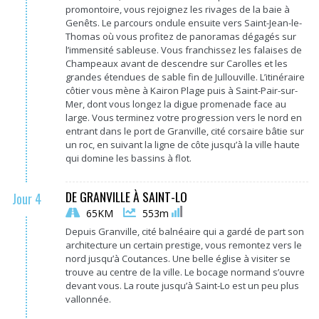
promontoire, vous rejoignez les rivages de la baie à
Genêts
.
Le parcours ondule ensuite vers Saint-Jean-le-
Thomas où vous profitez de panoramas dégagés sur
l’immensité sableuse
.
Vous franchissez les falaises de
Champeaux avant de descendre sur Carolles et les
grandes étendues de sable fin de Jullouville
.
L’itinéraire
côtier vous mène à Kairon Plage puis à Saint-Pair-sur-
Mer, dont vous longez la digue promenade face au
large
.
Vous terminez votre progression vers le nord en
entrant dans le port de Granville, cité corsaire bâtie sur
un roc, en suivant la ligne de côte jusqu’à la ville haute
qui domine les bassins à flot
.
DE GRANVILLE À SAINT-LO
Jour 4
65KM
553m
Depuis Granville, cité balnéaire qui a gardé de part son
architecture un certain prestige, vous remontez vers le
nord jusqu’à Coutances. Une belle église à visiter se
trouve au centre de la ville. Le bocage normand s’ouvre
devant vous. La route jusqu’à Saint-Lo est un peu plus
vallonnée.