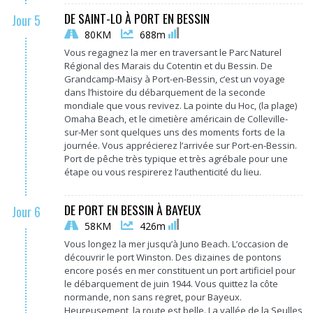
DE SAINT-LO À PORT EN BESSIN
Jour 5
80KM
688m
Vous regagnez la mer en traversant le Parc Naturel
Régional des Marais du Cotentin et du Bessin. De
Grandcamp-Maisy à Port-en-Bessin, c’est un voyage
dans l’histoire du débarquement de la seconde
mondiale que vous revivez. La pointe du Hoc, (la plage)
Omaha Beach, et le cimetière américain de Colleville-
sur-Mer sont quelques uns des moments forts de la
journée. Vous apprécierez l’arrivée sur Port-en-Bessin.
Port de pêche très typique et très agrébale pour une
étape ou vous respirerez l’authenticité du lieu.
DE PORT EN BESSIN À BAYEUX
Jour 6
58KM
426m
Vous longez la mer jusqu’à Juno Beach. L’occasion de
découvrir le port Winston. Des dizaines de pontons
encore posés en mer constituent un port artificiel pour
le débarquement de juin 1944. Vous quittez la côte
normande, non sans regret, pour Bayeux.
Heureusement, la route est belle. La vallée de la Seulles