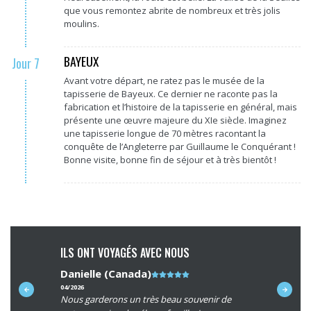
que vous remontez abrite de nombreux et très jolis
moulins.
BAYEUX
Jour 7
Avant votre départ, ne ratez pas le musée de la
tapisserie de Bayeux. Ce dernier ne raconte pas la
fabrication et l’histoire de la tapisserie en général, mais
présente une œuvre majeure du XIe siècle. Imaginez
une tapisserie longue de 70 mètres racontant la
conquête de l’Angleterre par Guillaume le Conquérant !
Bonne visite, bonne fin de séjour et à très bientôt !
ILS ONT VOYAGÉS AVEC NOUS
Danielle (Canada)
Note
Dominiq
du
04/2026
08/2024
es trajets
Nous garderons un très beau souvenir de
Toujours d
client