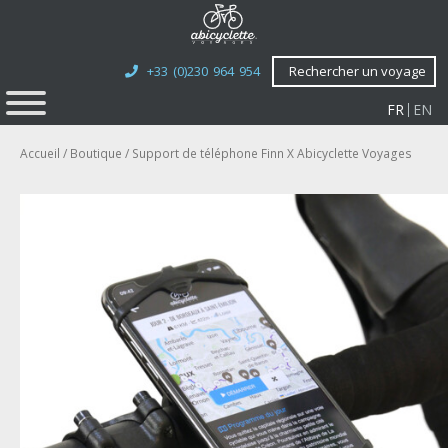
+33 (0)230 964 954
Rechercher un voyage
FR
EN
Accueil
/
Boutique
/ Support de téléphone Finn X Abicyclette Voyages