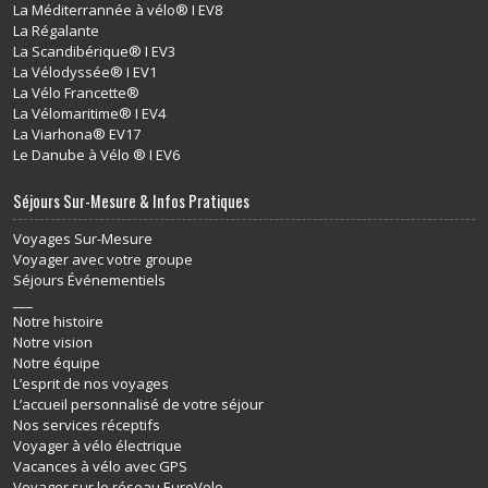
La Méditerrannée à vélo® I EV8
La Régalante
La Scandibérique® I EV3
La Vélodyssée® I EV1
La Vélo Francette®
La Vélomaritime® I EV4
La Viarhona® EV17
Le Danube à Vélo ® I EV6
Séjours Sur-Mesure & Infos Pratiques
Voyages Sur-Mesure
Voyager avec votre groupe
Séjours Événementiels
___
Notre histoire
Notre vision
Notre équipe
L’esprit de nos voyages
L’accueil personnalisé de votre séjour
Nos services réceptifs
Voyager à vélo électrique
Vacances à vélo avec GPS
Voyager sur le réseau EuroVelo