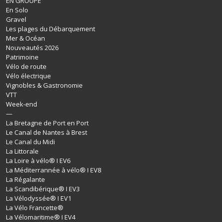
EN GROUPE
En Solo
Gravel
Les plages du Débarquement
Mer & Océan
Nouveautés 2026
Patrimoine
Vélo de route
Vélo électrique
Vignobles & Gastronomie
VTT
Week-end
—
La Bretagne de Port en Port
Le Canal de Nantes à Brest
Le Canal du Midi
La Littorale
La Loire à vélo® I EV6
La Méditerrannée à vélo® I EV8
La Régalante
La Scandibérique® I EV3
La Vélodyssée® I EV1
La Vélo Francette®
La Vélomaritime® I EV4