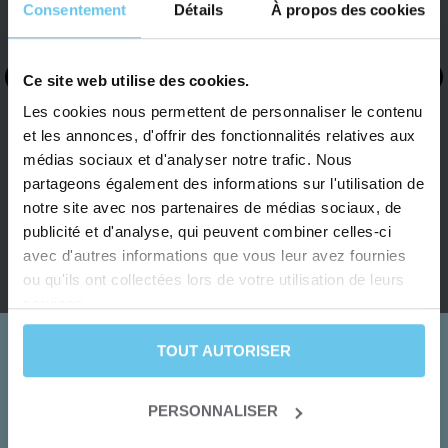
Note
Consentement
Détails
À propos des cookies
“Beau moment d’évasion”
du
client
4 jours de balade avec un temps
:
magnifique. Un beau moment d’évasion
5/5
Ce site web utilise des cookies.
et de rencontres. Tout est top, le
Les cookies nous permettent de personnaliser le contenu
matériel, le GPS qui vous emmène
et les annonces, d'offrir des fonctionnalités relatives aux
jusqu’à l’hôtel, le service.
médias sociaux et d'analyser notre trafic. Nous
- Lire la suite -
partageons également des informations sur l'utilisation de
Bruno (France)
notre site avec nos partenaires de médias sociaux, de
07/2026
publicité et d'analyse, qui peuvent combiner celles-ci
avec d'autres informations que vous leur avez fournies
ou qu'ils ont collectées lors de votre utilisation de leurs
services.
TOUT AUTORISER
PERSONNALISER