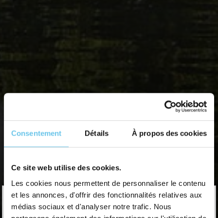
Consentement
Détails
À propos des cookies
Ce site web utilise des cookies.
Les cookies nous permettent de personnaliser le contenu
TARIFS & DEVIS
Votre voyage
×
et les annonces, d'offrir des fonctionnalités relatives aux
Le Canal de Nantes à Brest en famille du
13/08/2026
au
médias sociaux et d'analyser notre trafic. Nous
Découvrez votre tarif personnalisé selon le nombre de voyageur et la date souhaitée
18/08/2026