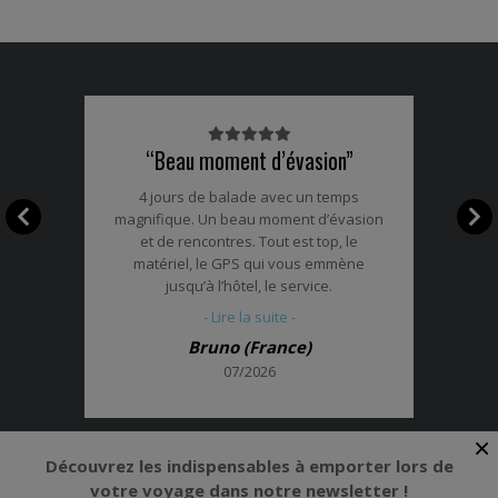
Note
“Beau moment d’évasion”
du
client
4 jours de balade avec un temps
:
magnifique. Un beau moment d’évasion
5/5
et de rencontres. Tout est top, le
matériel, le GPS qui vous emmène
jusqu’à l’hôtel, le service.
- Lire la suite -
Bruno (France)
07/2026
×
Découvrez les indispensables à emporter lors de
votre voyage dans notre newsletter !