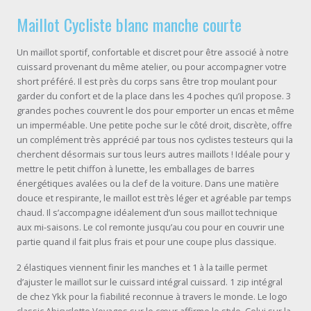
Maillot Cycliste blanc manche courte
Un maillot sportif, confortable et discret pour être associé à notre
cuissard provenant du même atelier, ou pour accompagner votre
short préféré. Il est près du corps sans être trop moulant pour
garder du confort et de la place dans les 4 poches qu’il propose. 3
grandes poches couvrent le dos pour emporter un encas et même
un imperméable. Une petite poche sur le côté droit, discrète, offre
un complément très apprécié par tous nos cyclistes testeurs qui la
cherchent désormais sur tous leurs autres maillots ! Idéale pour y
mettre le petit chiffon à lunette, les emballages de barres
énergétiques avalées ou la clef de la voiture. Dans une matière
douce et respirante, le maillot est très léger et agréable par temps
chaud. Il s’accompagne idéalement d’un sous maillot technique
aux mi-saisons. Le col remonte jusqu’au cou pour en couvrir une
partie quand il fait plus frais et pour une coupe plus classique.
2 élastiques viennent finir les manches et 1 à la taille permet
d’ajuster le maillot sur le cuissard intégral cuissard. 1 zip intégral
de chez Ykk pour la fiabilité reconnue à travers le monde. Le logo
classic Abicyclette Voyages sur le cœur affirme le style. Celui sur la