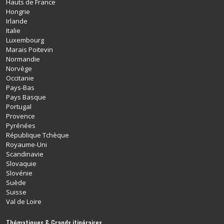
Hauts de France
Hongrie
Irlande
Italie
Luxembourg
Marais Poitevin
Normandie
Norvège
Occitanie
Pays-Bas
Pays Basque
Portugal
Provence
Pyrénées
République Tchèque
Royaume-Uni
Scandinavie
Slovaquie
Slovénie
Suède
Suisse
Val de Loire
Thématiques & Grands itinéraires