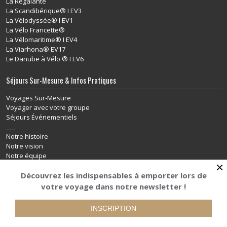
La Régalante
La Scandibérique® I EV3
La Vélodyssée® I EV1
La Vélo Francette®
La Vélomaritime® I EV4
La Viarhona® EV17
Le Danube à Vélo ® I EV6
Séjours Sur-Mesure & Infos Pratiques
Voyages Sur-Mesure
Voyager avec votre groupe
Séjours Événementiels
___
Notre histoire
Notre vision
Notre équipe
×
L’esprit de nos voyages
L’accueil personnalisé de votre séjour
Découvrez les indispensables à emporter lors de
Nos services réceptifs
votre voyage dans notre newsletter !
Voyager à vélo électrique
Vacances à vélo avec GPS
INSCRIPTION
Voyager sur le réseau EuroVelo
Offrir des vacances à vélo