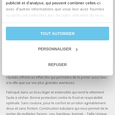
publicité et d'analyse, qui peuvent combiner celles-ci
avec d'autres informations que vous leur avez fournies
ou qu'ils ont collectées lors de votre utilisation de leurs
services.
Tour de cou / Bandana Gobik x Abicyclette
Voyages
TOUT AUTORISER
En collaboration avec les Ateliers Gobik situés en Espagne, à
PERSONNALISER
quelques kilomètres de Valence et Calp, le Tour de Cou ou
bandana multifonctionnel est l’indispensable pour rester au chaud
quelle que soit l’évolution des conditions climatiques. Il s’occupe
REFUSER
de garder votre cou ou vos oreilles au chaud. Il en faudra 2 si vous
voulez l’effet écharpe et l’effet bonnet ! Les 3 chevrons en motifs
répétés offrent un effet chic qui permettra de le porter aussi bien
à la ville que sur vos plus grandes aventures.
Fabriqué dans un tissu léger et extensible qui rend le vêtement
facile à sécher. Bonne protection contre le froid et respirabilité
optimale. Sans couture, pour le confort et un talon agréablement
doux et sans friction. Construction tubulaire qui vous permet de le
porter de multiples façons : cou, bandeau, bonnet… Taille Unique.