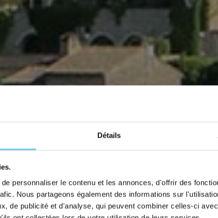
Détails
 trip
 your personalized rate according to the number of travelers and desired date of departure
ies.
e personnaliser le contenu et les annonces, d'offrir des fonctio
r of travelers
rafic. Nous partageons également des informations sur l'utilisati
, de publicité et d'analyse, qui peuvent combiner celles-ci avec
ils ont collectées lors de votre utilisation de leurs services.