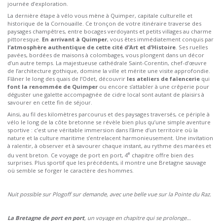
journée d’exploration.
La dernière étape à vélo vous mène à Quimper, capitale culturelle et
historique de la Cornouaille. Ce tronçon de votre itinéraire traverse des
paysages champêtres, entre bocages verdoyants et petits villages au charme
pittoresque.
En arrivant à Quimper
, vous êtes immédiatement conquis par
l’atmosphère authentique de cette cité d’Art et d’Histoire
. Ses ruelles
pavées, bordées de maisons à colombages, vous plongent dans un décor
d’un autre temps. La majestueuse cathédrale Saint-Corentin, chef-d’œuvre
de l’architecture gothique, domine la ville et mérite une visite approfondie.
Flâner le long des quais de l’Odet, découvrir
les ateliers de faïencerie
qui
font la renommée de Quimper
ou encore s’attabler à une crêperie pour
déguster une galette accompagnée de cidre local sont autant de plaisirs à
savourer en cette fin de séjour.
Ainsi, au fil des kilomètres parcourus et des paysages traversés, ce périple à
vélo le long de la côte bretonne se révèle bien plus qu’une simple aventure
sportive : c’est une véritable immersion dans l’âme d’un territoire où la
nature et la culture maritime s’entrelacent harmonieusement. Une invitation
à ralentir, à observer et à savourer chaque instant, au rythme des marées et
e
du vent breton. Ce voyage de port en port, 4
chapitre offre bien des
surprises. Plus sportif que les précédents, il montre une Bretagne sauvage
où semble se forger le caractère des hommes.
Nuit possible sur Plogoff sur demande, avec une belle vue sur la Pointe du Raz.
La Bretagne de port en port
, un voyage en chapitre qui se prolonge…