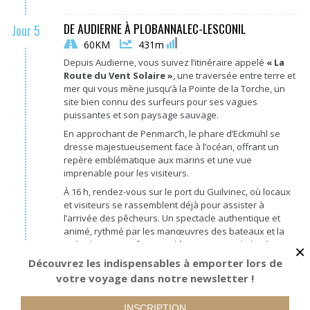
DE AUDIERNE À PLOBANNALEC-LESCONIL
Jour 5
60KM
431m
Depuis Audierne, vous suivez l’itinéraire appelé
« La
Route du Vent Solaire »
, une traversée entre terre et
mer qui vous mène jusqu’à la Pointe de la Torche, un
site bien connu des surfeurs pour ses vagues
puissantes et son paysage sauvage.
En approchant de Penmarc’h, le phare d’Eckmühl se
dresse majestueusement face à l’océan, offrant un
repère emblématique aux marins et une vue
imprenable pour les visiteurs.
À 16 h, rendez-vous sur le port du Guilvinec, où locaux
et visiteurs se rassemblent déjà pour assister à
l’arrivée des pêcheurs. Un spectacle authentique et
animé, rythmé par les manœuvres des bateaux et la
criée du jour, qui fait vivre l’âme maritime de la région.
×
Découvrez les indispensables à emporter lors de
votre voyage dans notre newsletter !
DE PLOBANNALEC-LESCONIL A QUIMPER
Jour 6
A partir de
RÉSERVER
40KM
202m
990€
INSCRIPTION