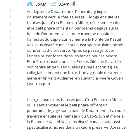
35KM
324m
Au départ de Douarnenez, l’itinéraire grimpe
doucement vers la côte sauvage. Il longe ensuite les
falaises jusqu’à la Pointe du Millier, où le sentier côtier
et le petit phare offrent un panorama dégagé sur la
baie de Douarnenez. La route traverse ensuite les
hameaux du Cap-Sizun et mène à la Pointe de Kastel
Koz, plus discrète mais tout aussi spectaculaire, nichée
dans un cadre préservé. Après ce passage côtier,
l’itinéraire s’enfonce dans les terres pour rejoindre
Pont-Croix, classé parmi les Petites Cités de Caractère :
son centre ancien, ses ruelles pavées et son église
collégiale méritent une halte. Une agréable descente
mène enfin vers Audierne, en suivant la rivière Goyen
jusqu’au port.
Il longe ensuite les falaises jusqu’à la Pointe du Millier,
où le sentier côtier et le petit phare offrent un
panorama dégagé sur la baie de Douarnenez. La route
traverse ensuite les hameaux du Cap-Sizun et mène à
la Pointe de Kastel Koz, plus discrète mais tout aussi
spectaculaire, nichée dans un cadre préservé. Après ce