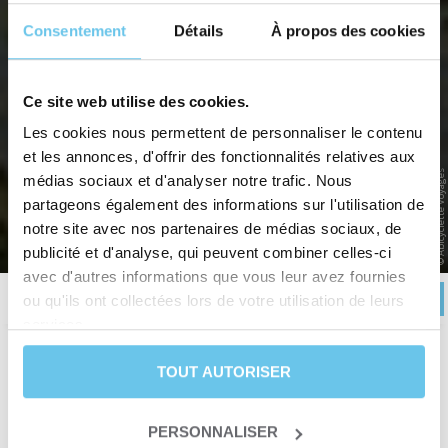
Consentement
Détails
À propos des cookies
Ce site web utilise des cookies.
LA BRETAGNE DE PORT EN PORT 4 -
Les cookies nous permettent de personnaliser le contenu
DE BREST À QUIMPER
et les annonces, d'offrir des fonctionnalités relatives aux
© Abicyclette Voyages
médias sociaux et d'analyser notre trafic. Nous
Les plus beaux ports bretons du bout du monde à vélo
partageons également des informations sur l'utilisation de
notre site avec nos partenaires de médias sociaux, de
Accueil
>
Voyages à vélo en France et en Europe
>
France
>
Bretagne
>
La Bretagne de port en
port 4 - de Brest à Quimper
publicité et d'analyse, qui peuvent combiner celles-ci
avec d'autres informations que vous leur avez fournies
RÉSERVER
Description
Itinéraire
Avis
Infos pratiques
ou qu'ils ont collectées lors de votre utilisation de leurs
services.
TOUT AUTORISER
Durée
7 jours et 6 nuits
Niveau
Loisir
ou
Forme
Date de départ
Du 01 avril au 28 octobre
PERSONNALISER