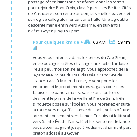
passage côtier, l’itinéraire s’enfonce dans les terres
pour rejoindre Pont-Croix, classé parmi les Petites Cités
de Caractère : son centre ancien, ses ruelles pavées et
son église collégiale méritent une halte. Une agréable
descente mène enfin vers Audierne, en suivant la
rivière Goyen jusqu’au port.
63KM
594m
Pour quelques km de +
Vous vous enfoncez dans les terres du Cap Sizun,
entre bocages, crêtes et villages aux toits d’ardoise.
Peu à peu, l’horizon s’élargit : vous approchez de la
légendaire Pointe du Raz, classée Grand Site de
France. Face à la mer d’Iroise, le vent porte les
embruns et le grondement des vagues contre les
falaises. Le panorama est saisissant : au loin se
devinent le phare de la Vieille et l’île de Sein, frêle
silhouette posée sur l’océan. Vous reprenez ensuite
la route vers Plogoff et l’anse du Loc’h, où les pâtures
tombent doucement vers la mer. En suivant le littoral
vers Sainte-Évette, l’air salé et les senteurs de lande
vous accompagnent jusqu’à Audierne, charmant port
breton adossé au Goyen.