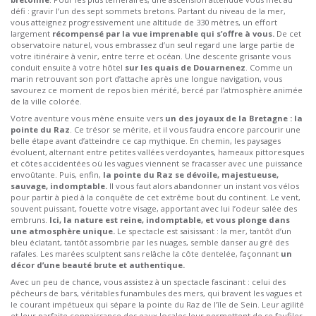
défi : gravir l’un des sept sommets bretons. Partant du niveau de la mer,
vous atteignez progressivement une altitude de 330 mètres, un effort
largement
récompensé par la vue imprenable qui s’offre à vous.
De cet
observatoire naturel, vous embrassez d’un seul regard une large partie de
votre itinéraire à venir, entre terre et océan. Une descente grisante vous
conduit ensuite à votre hôtel
sur les quais de Douarnenez
. Comme un
marin retrouvant son port d’attache après une longue navigation, vous
savourez ce moment de repos bien mérité, bercé par l’atmosphère animée
de la ville colorée.
Votre aventure vous mène ensuite vers
un des joyaux de la Bretagne : la
pointe du Raz
. Ce trésor se mérite, et il vous faudra encore parcourir une
belle étape avant d’atteindre ce cap mythique. En chemin, les paysages
évoluent, alternant entre petites vallées verdoyantes, hameaux pittoresques
et côtes accidentées où les vagues viennent se fracasser avec une puissance
envoûtante. Puis, enfin,
la pointe du Raz se dévoile, majestueuse,
sauvage, indomptable.
Il vous faut alors abandonner un instant vos vélos
pour partir à pied à la conquête de cet extrême bout du continent. Le vent,
souvent puissant, fouette votre visage, apportant avec lui l’odeur salée des
embruns.
Ici, la nature est reine, indomptable, et vous plonge dans
une atmosphère unique.
Le spectacle est saisissant : la mer, tantôt d’un
bleu éclatant, tantôt assombrie par les nuages, semble danser au gré des
rafales. Les marées sculptent sans relâche la côte dentelée, façonnant
un
décor d’une beauté brute et authentique.
Avec un peu de chance, vous assistez à un spectacle fascinant : celui des
pêcheurs de bars, véritables funambules des mers, qui bravent les vagues et
le courant impétueux qui sépare la pointe du Raz de l’île de Sein. Leur agilité
et leur parfaite connaissance des eaux locales leur permettent de se faufiler