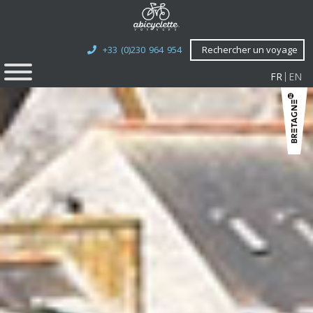
+33 (0)230 964 954
Rechercher un voyage
FR
EN