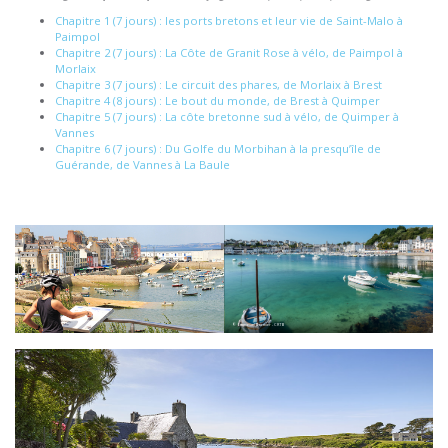
Chapitre 1 (7 jours) : les ports bretons et leur vie de Saint-Malo à
Paimpol
Chapitre 2 (7 jours) : La Côte de Granit Rose à vélo, de Paimpol à
Morlaix
Chapitre 3 (7 jours) : Le circuit des phares, de Morlaix à Brest
Chapitre 4 (8 jours) : Le bout du monde, de Brest à Quimper
Chapitre 5 (7 jours) : La côte bretonne sud à vélo, de Quimper à
Vannes
Chapitre 6 (7 jours) : Du Golfe du Morbihan à la presqu’île de
Guérande, de Vannes à La Baule
© Emmanuel Berthier - CRTB