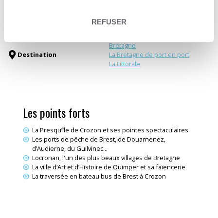
Type de séjour
Séjour liberté
Type de circuit
Une traversée itinérante
REFUSER
Mer & Océan
Thématiques
Vélo électrique
Bretagne
Destination
La Bretagne de port en port
La Littorale
Les points forts
La Presqu’île de Crozon et ses pointes spectaculaires
Les ports de pêche de Brest, de Douarnenez,
d’Audierne, du Guilvinec...
Locronan, l'un des plus beaux villages de Bretagne
La ville d’Art et d’Histoire de Quimper et sa faïencerie
La traversée en bateau bus de Brest à Crozon