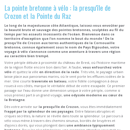
La pointe bretonne à vélo : la presqu'île de
Crozon et la Pointe du Raz
Le long de la majestueuse côte Atlantique, laissez-vous envoûter par
la beauté brute et sauvage des pointes bretonnes, sculptées au fil du
temps par les assauts incessants de l’océan. Bienvenue dans ce
territoire d’exception que l’on nomme le bout du monde ! De la
presqu'île de Crozon aux terres authentiques de la Cornouaille
bretonne, connue également sous le nom de Pays Bigouden, votre
voyage à vélo s’annonce comme une aventure à travers une région
au caractère bien trempé.
Votre périple débute à proximité du château de Brest, où l’histoire maritime
de la région flotte encore bon dans l’air. A l’aube,
vous enfourchez votre
vélo
et quittez la ville
en direction de la rade
. Très vite, le paysage urbain
laisse place aux panoramas marins, où le vent porte les effluves iodées de la
mer. Une courte
traversée en bateau
, votre fidèle compagnon à deux
roues à vos côtés, marque le véritable début de votre escapade. Ce premier
passage sur l’eau donne une dimension unique à votre périple, comme si
vous preniez part à un grand voyage,
une odyssée moderne au cœur de
la Bretagne
.
Dès votre arrivée sur
la presqu’île de Crozon
, vous êtes immédiatement
frappé par la splendeur de ses paysages
. Entre falaises abruptes et
criques secrètes, la nature se révèle dans toute sa splendeur. Le parcours à
vélo vous mène à travers des chemins sinueux, bordés de bruyères et
d’ajoncs dorés, qui vous plongent dans
une ambiance typiquement
bretonne
. Pour les plus téméraires, une ascension attendue vous met au