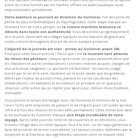
entre les creux formés par les marées, offrant un ballet aquatique aussi
impressionnant qu’inattendu.
Votre aventure se poursuit en direction du Guilvinec
, l’un des ports de
pêche les plus emblématiques du Pays Bigouden. Cette étape marque un
moment fort de votre périple, où
la culture maritime bretonne se
dévoile dans toute son authenticité
. Vous descendez progressivement
vers le port, traversant des villages typiques où les maisons de granit aux
volets colorés témoignent d’un art de vivre insulaire préservé.
L’objectif de la journée est clair : arriver au Guilvinec avant 16h.
Pourquoi cette heure précise ? Parce que c’est
le moment tant attendu
du retour des pêcheurs
. Chaque après-midi, les quais s’animent alors que
les chalutiers et autres embarcations colorées rentrent au port, chargés de
leur précieuse cargaison. Le spectacle est fascinant : les marins, visage
buriné par le sel et le vent, s’activent sur le pont, tandis que les goélands,
attirés par l’odeur du poisson frais, planent en cercles au-dessus des
embarcations. Les habitants et les visiteurs se pressent sur le quai pour
observer cette scène qui se répète jour après jour, témoin d’une tradition
immuable.
Vous prenez le temps d’échanger avec ces hommes et femmes de la mer.
Leurs récits sont empreints de passion et de respect pour cet océan qui leur
offre à la fois des ressources et des défis permanents. Cette immersion dans
la vie portuaire du Guilvinec marque
une étape inoubliable de votre
voyage.
Après cette journée riche en découvertes et en émotions, vous
trouvez refuge dans un hôtel typique, face à la mer, où un repas généreux à
base de produits de la mer vous attend. Les saveurs locales, sublimées par la
simplicité et la fraîcheur des ingrédients, viennent clore en beauté cette