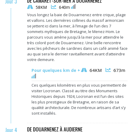
DE CAMARET-SUR-MER À DOUARNENEZ
Jour 3
58KM
640m
Vous longez la baie de Douarnenez entre crique, plage
et vallons. Les dernières collines du massif armoricain
se jettent ici dans la mer, à l’image de l’un des 7
sommets mythiques de Bretagne, le Menez-Hom. Le
parcours vous amène jusqu’à la mer pour atteindre le
très coloré port de Douarnenez. Une belle rencontre
avec les pêcheurs de sardines dans un café animé face
au quai sera le dernier ravitaillement avant d’atteindre
votre demeure.
64KM
673m
Pour quelques km de +
Ces quelques kilomètres en plus vous permettent de
visiter Locronan. Classé au titre des Monuments
Historiques depuis 1924, Locronan est l’un des sites
les plus prestigieux de Bretagne, en raison de sa
qualité architecturale. De nombreux artisans d’art s’y
sont installés.
DE DOUARNENEZ À AUDIERNE
Jour 4